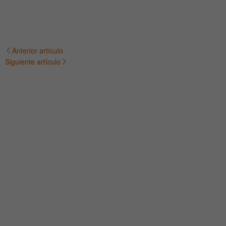
Anterior artículo
Navegación
Siguiente artículo
de
entradas