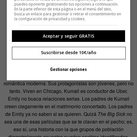
puedes oponerte gestionando tus opciones a continuación.
En la parte inferior de esta página o en el menú del sitio,
busca un enlace para gestionar o retirar el consentimiento en
la configuración de privacidad y cookies.
Aceptar y seguir GRATIS
Suscribirse desde 10€/año
Fotograma de The Big Sick
Gestionar opciones
The Big Sick
representa, de algún modo, la comedia
romántica moderna. Sus protagonistas son jóvenes, pero no
tanto. Viven en Chicago. Kumail es conductor de Uber.
Emily no busca relaciones serias. Los padres de Kumail
creen ciegamente en el matrimonio concertado. Los padres
de Emily ya no saben si se quieren. Quizá
The Big Sick
no
sea una de esas películas que se te clavan en el pecho; es,
eso sí, una historia con la que grupos de población
diametralmente opuestos pueden sentirse identificados.