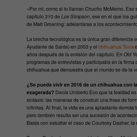
«Por mí, como si lo llaman Chucho McMemo. Eso s
capítulo 310 de
Los Simpson
, ese en el que los gu
de Matt Groening: adelantarse a los acontecimient
La brecha tecnológica es la única gran diferenci
Ayudante de Santa) en 2003 y el
chihuahua Tuna
e
años después de la emisión del capítulo. En
Old Ye
programas de entrevistas y participaba en la firma d
chihuahua que demuestra que el mundo se da la vue
¿Se puede vivir en 2016 de un chihuahua con l
exagerada?
Decía Umberto Eco que la fealdad es i
sintaxis: las maneras de construir una frase de for
infinitas. Al final, la vida es una aplastante derr
pero también resulta ser una sucesión de aconteci
Basta con estudiar el caso de Courtney Dasher, la