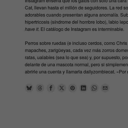
Instagram enseña que los gatos con sólo una cara
Cat, llevan hasta el millón de seguidores. La red s
adorables cuando presentan alguna anomalía. Sub
hipertricosis (síndrome del hombre lobo), labio lepor
have it
. El catálogo de Instagram es interminable.
Perros sobre ruedas (e incluso cerdos, como Chris 
mapaches, zarigüeyas, cada vez más zorros domesti
ratas, ualabíes (sea lo que sea) y, por supuesto, p
delante de una mascota normal, pero si simplement
abrirle una cuenta y llamarla dailyzombiecat. «P