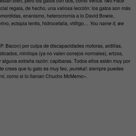
 están bien, pero los gatos con dos, como Venus Two Face
ocial regala, de hecho, una valiosa lección: los gatos son más
mordidas, enanismo, heterocromía a lo David Bowie,
ino, ectopia lentis, hidrocefalia, vitíligo…
You name it, we
P. Bacon) por culpa de discapacidades motoras, ardillas,
cados, minilops (ya no valen conejos normales), erizos,
or alguna extraña razón: capibaras. Todos ellos están muy por
e crees que tu gato es muy feo, ¡eureka!: siempre puedes
or mí, como si lo llaman Chucho McMemo».