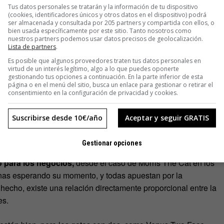
ndonar su trabajo de camarera en Arizona gracias a
Tus datos personales se tratarán y la información de tu dispositivo
 MTV o Cheerios. Con más de un millón y medio de
(cookies, identificadores únicos y otros datos en el dispositivo) podrá
ser almacenada y consultada por 205 partners y compartida con ellos, o
 Facebook), la rentabilidad de una submordida felina parece
bien usada específicamente por este sitio. Tanto nosotros como
nuestros partners podemos usar datos precisos de geolocalización.
Lista de partners
.
Es posible que algunos proveedores traten tus datos personales en
atles y Rolling Stones, o a Blur y Oasis, se mueven
Grumpy
virtud de un interés legítimo, algo a lo que puedes oponerte
n salvaje de una mascota. Con ojos saltones, un dedo de más
gestionando tus opciones a continuación. En la parte inferior de esta
página o en el menú del sitio, busca un enlace para gestionar o retirar el
íbula subdesarrollada que provoca que su lengua siempre
consentimiento en la configuración de privacidad y cookies.
rico a su dueño. Sin embargo, a Mike Bridavsky le bastó con
na absoluta y la bancarrota de su estudio de grabación. Gran
Suscribirse desde 10€/año
Aceptar y seguir GRATIS
iza un documental e incluso ha entrevistado a Steve Albini y
nes que se dedican al bienestar de los animales.
Gestionar opciones
 para los negocios,
desde el caso de Morris The Cat en los
unas esperando su momento, y todas apuestan por la
e hecho, existe una relación directamente proporcional entre la
es.