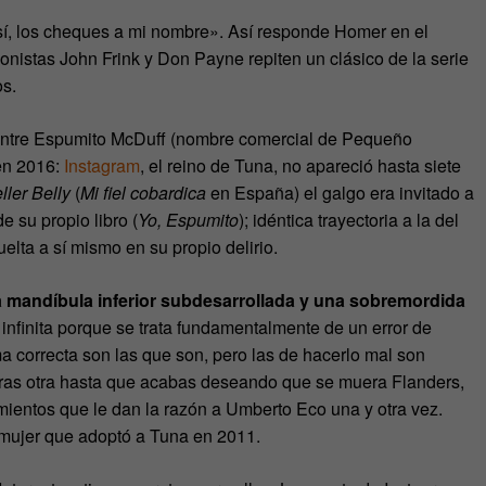
í, los cheques a mi nombre». Así responde Homer en el
ionistas John Frink y Don Payne repiten un clásico de la serie
os.
a entre Espumito McDuff (nombre comercial de Pequeño
n 2016:
Instagram
, el reino de Tuna, no apareció hasta siete
ller Belly
(
Mi fiel cobardica
en España) el galgo era invitado a
e su propio libro (
Yo, Espumito
); idéntica trayectoria a la del
lta a sí mismo en su propio delirio.
a mandíbula inferior subdesarrollada y una sobremordida
nfinita porque se trata fundamentalmente de un error de
ma correcta son las que son, pero las de hacerlo mal son
ota tras otra hasta que acabas deseando que se muera Flanders,
mientos que le dan la razón a Umberto Eco una y otra vez.
 mujer que adoptó a Tuna en 2011.