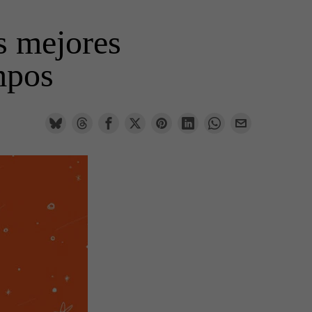
s mejores
empos