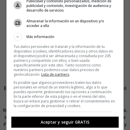
Publicidad y contenido personalizados, medición de
publicidad y contenido, investigación de audiencia y
desarrollo de servicios
Almacenar la información en un dispositivo y/o
Organizado en colaboración con el
D&AD
y
BETC
, y con
acceder a ella
apoyo del programa
Europa Creativa Cultura
, de la
Más información
Comisión Europea,
el curso
no trata de enseñar, sino de
«acompañar al creativo en el acto de crear su empresa»,
Tus datos personales se tratarán y la información de tu
dispositivo (cookies, identificadores únicos y otros datos en
según recalcan desde el propio c de c. «Hay infinidad de
el dispositivo) podrá ser almacenada y consultada por 205
cursos sobre emprendimiento empresarial, pero este
partners y compartida con ellos, o bien usada
específicamente por este sitio. Tanto nosotros como
enseña a convertirse en empresarios al adquirir
nuestros partners podemos usar datos precisos de
conocimientos empresariales esenciales», añaden.
geolocalización.
Lista de partners
.
Es posible que algunos proveedores traten tus datos
Está dirigido por Philippe Bernard, quien hace 10 años creó
personales en virtud de un interés legítimo, algo a lo que
puedes oponerte gestionando tus opciones a continuación.
el programa Creativos Empresarios junto con el c de c. El
En la parte inferior de esta página o en el menú del sitio,
busca un enlace para gestionar o retirar el consentimiento en
publicista contará con la participación de creativos que
la configuración de privacidad y cookies.
tienen experiencia en montar su propia empresa, entre ellos,
los equipos de Pingüino y Torreblanca, Mamma Team, The
Aceptar y seguir GRATIS
Frank Barton Company, El Ruso de Rocky, Animal Makers y