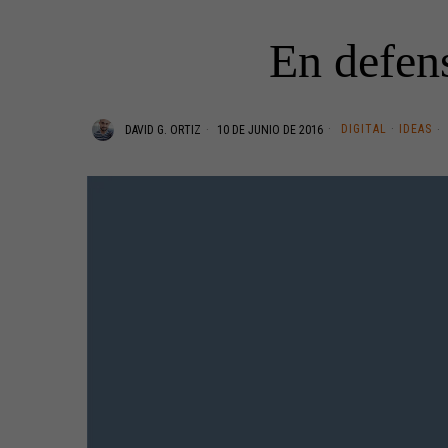
En defens
DIGITAL
·
IDEAS
DAVID G. ORTIZ
10 DE JUNIO DE 2016