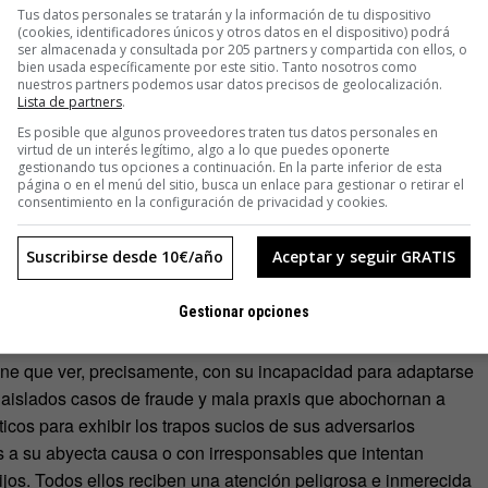
Tus datos personales se tratarán y la información de tu dispositivo
r la realidad.
(cookies, identificadores únicos y otros datos en el dispositivo) podrá
ser almacenada y consultada por 205 partners y compartida con ellos, o
bien usada específicamente por este sitio. Tanto nosotros como
 agente conversacional que trabaja en período de prueba para
nuestros partners podemos usar datos precisos de geolocalización.
sobre el Holocausto y la figura de Hitler, así como algunos
Lista de partners
.
 en la sociedad. Lo cierto es que fue manipulada por un
Es posible que algunos proveedores traten tus datos personales en
virtud de un interés legítimo, algo a lo que puedes oponerte
al Twitter, que se aprovecharon de su escasa experiencia para
gestionando tus opciones a continuación. En la parte inferior de esta
página o en el menú del sitio, busca un enlace para gestionar o retirar el
consentimiento en la configuración de privacidad y cookies.
medios que se hicieron eco del percance han ignorado por
Suscribirse desde 10€/año
Aceptar y seguir GRATIS
Microsoft, la también adolescente Xiaoice, que se ha ganado
s en China gracias a su don de palabra. Tampoco se refieren a
Gestionar opciones
er escarnio de sus infrecuentes deslices.
ene que ver, precisamente, con su incapacidad para adaptarse
s aislados casos de fraude y mala praxis que abochornan a
icos para exhibir los trapos sucios de sus adversarios
les a su abyecta causa o con irresponsables que intentan
jos. Todos ellos reciben una atención peligrosa e inmerecida