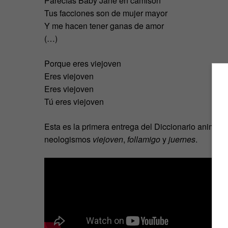
Parecías Baby Jane en camisón
Tus facciones son de mujer mayor
Y me hacen tener ganas de amor
(…)
Porque eres viejoven
Eres viejoven
Eres viejoven
Tú eres viejoven
Esta es la primera entrega del Diccionario animado
neologismos
viejoven
,
follamigo
y
juernes
.