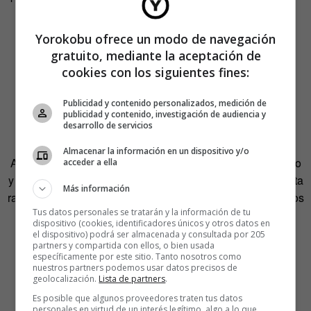
mismos.
Yorokobu ofrece un modo de navegación
El lado oscuro de vestirse
gratuito, mediante la aceptación de
cookies con los siguientes fines:
para la felicidad (porque
siempre hay uno)
Publicidad y contenido personalizados, medición de
publicidad y contenido, investigación de audiencia y
desarrollo de servicios
Como toda tendencia, esta tiene su parte controvertida.
Almacenar la información en un dispositivo y/o
Algunos críticos argumentan que promueve el consumismo
acceder a ella
y la idea de que la felicidad se puede comprar. Y no les falta
Más información
razón. Es fácil caer en la trampa de pensar que necesitamos
Tus datos personales se tratarán y la información de tu
constantemente prendas nuevas para sentirnos bien.
dispositivo (cookies, identificadores únicos y otros datos en
el dispositivo) podrá ser almacenada y consultada por 205
Además, está el tema de la sostenibilidad. En un mundo
partners y compartida con ellos, o bien usada
específicamente por este sitio. Tanto nosotros como
donde la industria de la moda es una de las más
nuestros partners podemos usar datos precisos de
contaminantes, ¿es ético promover el consumo de ropa
geolocalización.
Lista de partners
.
como fuente de felicidad?
Es posible que algunos proveedores traten tus datos
personales en virtud de un interés legítimo, algo a lo que