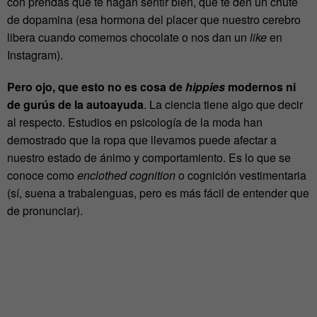
con prendas que te hagan sentir bien, que te den un chute
de dopamina (esa hormona del placer que nuestro cerebro
libera cuando comemos chocolate o nos dan un
like
en
Instagram).
Pero ojo, que esto no es cosa de
hippies
modernos ni
de gurús de la autoayuda
. La ciencia tiene algo que decir
al respecto. Estudios en psicología de la moda han
demostrado que la ropa que llevamos puede afectar a
nuestro estado de ánimo y comportamiento. Es lo que se
conoce como
enclothed cognition
o cognición vestimentaria
(sí, suena a trabalenguas, pero es más fácil de entender que
de pronunciar).