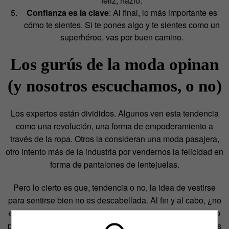
feliz, hazlo.
Confianza es la clave
: Al final, lo más importante es
cómo te sientes. Si te pones algo y te sientes como un
superhéroe, vas por buen camino.
Los gurús de la moda opinan
(y nosotros escuchamos, o no)
Los expertos están divididos. Algunos ven esta tendencia
como una revolución, una forma de empoderamiento a
través de la ropa. Otros la consideran una moda pasajera,
otro intento más de la industria por vendernos la felicidad en
forma de pantalones de lentejuelas.
Pero lo cierto es que, tendencia o no, la idea de vestirse
para sentirse bien no es descabellada. Al fin y al cabo, ¿no
es eso lo que deberíamos hacer siempre? Vestirse no solo
para agradar a los demás, sino para agradarnos a nosotros