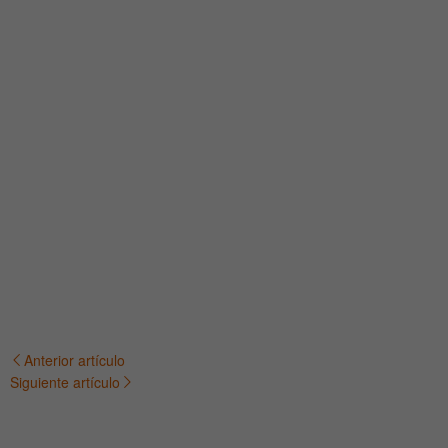
Anterior artículo
Navegación
Siguiente artículo
de