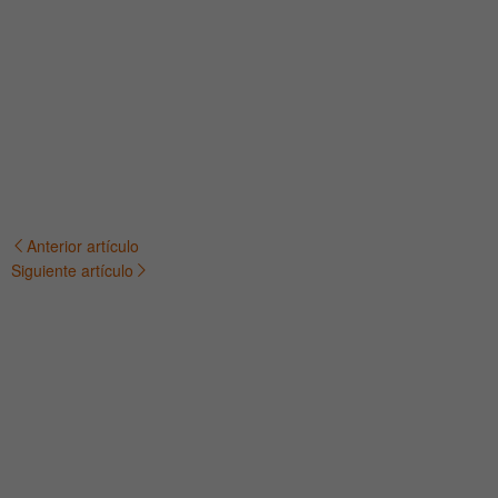
Anterior artículo
Navegación
Siguiente artículo
de
entradas