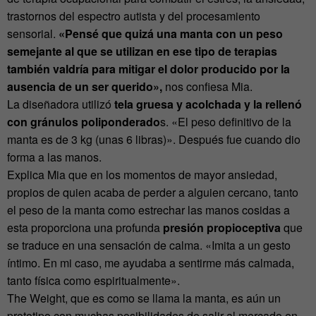
trastornos del espectro autista y del procesamiento
sensorial.
«Pensé que quizá una manta con un peso
semejante al que se utilizan en ese tipo de terapias
también valdría para mitigar el dolor producido por la
ausencia de un ser querido»,
nos confiesa Mia.
La diseñadora utilizó
tela gruesa y acolchada y la rellenó
con gránulos poliponderado
s. «El peso definitivo de la
manta es de 3 kg (unas 6 libras)». Después fue cuando dio
forma a las manos.
Explica Mia que en los momentos de mayor ansiedad,
propios de quien acaba de perder a alguien cercano, tanto
el peso de la manta como estrechar las manos cosidas a
esta proporciona una profunda
presión propioceptiva
que
se traduce en una sensación de calma. «Imita a un gesto
íntimo. En mi caso, me ayudaba a sentirme más calmada,
tanto física como espiritualmente».
The Weight, que es como se llama la manta, es aún un
prototipo con muchas posibilidades de salir al mercado en