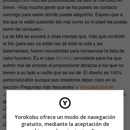
breve. «Hay mucha gente que se ha puesto en contacto
conmigo para saber dónde puede adquirirlo. Espero que a
los que lo están pasando tan mal como yo lo pasé les pueda
servir de consuelo».
La de Mía se sumará a otras mantas que, más que combatir
el frío (para eso ya están las de toda la vida y las
batamantas), fueron concebidas para compensar la falta de
calor humano. Es el caso
Manket
, concebida para los que
sufren mal de amores al proporcionar abrazos a los que no
tienen a su lado a nadie que se los dé. El diseño es 100%
personalizable aunque sus creadores dejan claro en la
sección
Preguntas más frecuentes
la imposibilidad de
incorporar accesorios que no sean bidimensionales
por eso
de no desentonar con la estética de la manta…
Yorokobu ofrece un modo de navegación
gratuito, mediante la aceptación de