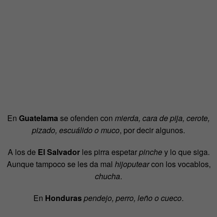
En
Guatelama
se ofenden con
mierda, cara de pija, cerote,
pizado, escuálido o muco
, por decir algunos.
A los de
El Salvador
les pirra espetar
pinche
y lo que siga.
Aunque tampoco se les da mal
hijoputear
con los vocablos,
chucha
.
En
Honduras
pendejo, perro, leño o cueco
.