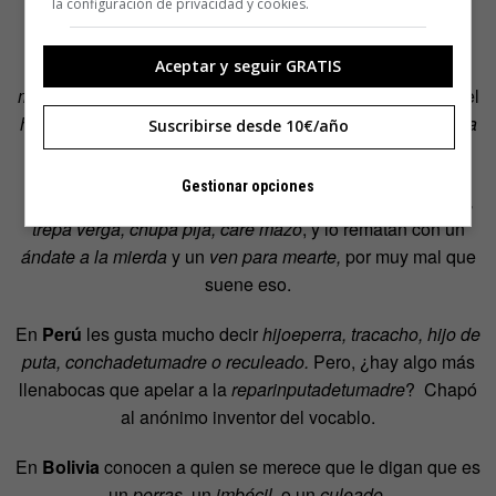
la configuración de privacidad y cookies.
Pues en
Colombia
antes de llegar a las manos se dicen
Aceptar y seguir GRATIS
gonorrea, care verga, care pito, chupamedias, gazofia,
malparido, perchanta, carachimba o soplacondón
. Hasta el
hijoeputa
lo multiplican en
doblehijueputa
y
triplehijueputa
Suscribirse desde 10€/año
para que el adversario haga las cuentas.
Gestionar opciones
En
Ecuador
,
cara de mierda, cabrón, reconcha tu madre,
trepa verga, chupa pija, care mazo
, y lo rematan con un
ándate a la mierda
y un
ven para mearte,
por muy mal que
suene eso.
En
Perú
les gusta mucho decir
hijoeperra, tracacho, hijo de
puta, conchadetumadre o reculeado.
Pero, ¿hay algo más
llenabocas que apelar a la
reparinputadetumadre
? Chapó
al anónimo inventor del vocablo.
En
Bolivia
conocen a quien se merece que le digan que es
un
porras,
un
imbécil
, o un
culeado
.