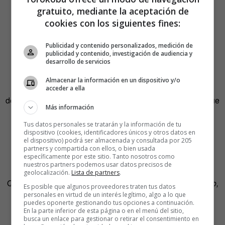
gratuito, mediante la aceptación de
cookies con los siguientes fines:
En
Puerto Rico
,
gringo style, se puede ser tan
hijoeputa
Publicidad y contenido personalizados, medición de
como
motherfucker
.
publicidad y contenido, investigación de audiencia y
desarrollo de servicios
Y en
República Dominicana
achinca,
palomo, mama
Almacenar la información en un dispositivo y/o
ñema, mamasijalla, ahuevao o asomago
bastará para
acceder a ella
defenderse. Utilice
camú
para indicar a su a interpelado que
Más información
es un tipo poco agraciado si ve que se le queda corto el
elenco.
Tus datos personales se tratarán y la información de tu
dispositivo (cookies, identificadores únicos y otros datos en
el dispositivo) podrá ser almacenada y consultada por 205
¿Alguien cree que los
Sudamericanos
tienen pelos en la
partners y compartida con ellos, o bien usada
específicamente por este sitio. Tanto nosotros como
lengua? Error quien piense eso.
nuestros partners podemos usar datos precisos de
geolocalización.
Lista de partners
.
Que en
Venezuela
se injurian con
huevón, malparío, pajúo,
Es posible que algunos proveedores traten tus datos
ladilla, ijuemadre, ijueputa, maldito, coñoetumadre,
personales en virtud de un interés legítimo, algo a lo que
puedes oponerte gestionando tus opciones a continuación.
mamahuevo, marico, becerro, ahuevoniado, venado,
En la parte inferior de esta página o en el menú del sitio,
busca un enlace para gestionar o retirar el consentimiento en
malcogido o cachapera
.