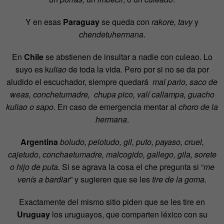
Y en esas
Paraguay
se queda con
rakore, tavy
y
chendetuhermana
.
En
Chile
se abstienen de insultar a nadie con culeao. Lo
suyo es k
uliao
de toda la vida. Pero por si no se da por
aludido el escuchador, siempre quedará
mal pario, saco de
weas, conchetumadre, chupa pico, valí callampa, guacho
kuliao o sapo
. En caso de emergencia mentar al
choro de la
hermana
.
Argentina
boludo, pelotudo, gil, puto, payaso, cruel,
cajetudo, conchaetumadre, malcogido, gallego, gila, sorete
o hijo de puta.
Si se agrava la cosa el che pregunta si “
me
venís a bardiar
” y sugieren que se les
tire de la goma
.
Exactamente del mismo sitio piden que se les tire en
Uruguay
los uruguayos, que comparten léxico con su