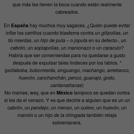
que más les llenen la boca cuando están realmente
cabreados.
En
España
hay muchos muy sagaces. ¿Quién puede evitar
inflar los carrillos cuando blasfema contra un
gilipollas
, un
tío mierdas
, un
hijo de puta
– o
joputa
en su defecto-, un
cabrón
, un
soplapollas
, un
mamonazo
o un
caraculo
?
Habría que ser
comemierdas
para no quedarse a gusto
después de expulsar tales lindeces por los labios. *
(
pollaboba, bobomierda, singuango, machango, arretranco,
huevón, canchanchán, penco, guanajo, godo,
cantamañanas
)
No mames, wey, que en
México
tampoco se quedan cortos
si les da el venazo. Y es que decirle a alguien que es un un
cabrón
, un
pendejo
, un
menso
, un
culero
, un
huevón, un
mamón
o un
hijo de la chingada
también relaja
sobremanera.