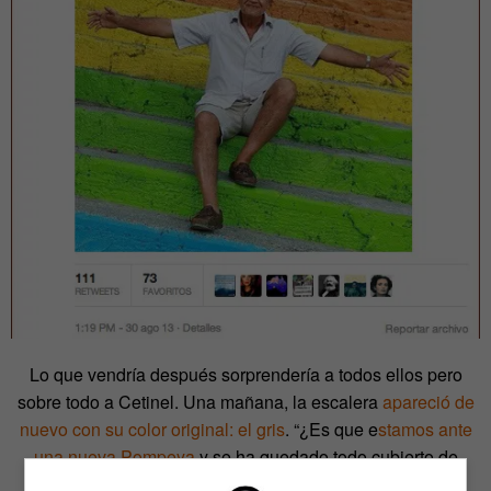
Lo que vendría después sorprendería a todos ellos pero
sobre todo a Cetinel. Una mañana, la escalera
apareció de
nuevo con su color original: el gris
. “¿Es que e
stamos ante
una nueva Pompeya
y se ha quedado todo cubierto de
cenizas?”, se preguntaba.