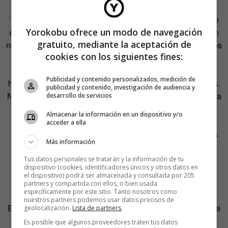
Tras negar la evidencia
, el ayuntamiento de la ciudad tuvo
Yorokobu ofrece un modo de navegación
que reconocer que sus servicios de limpieza actuaron con
gratuito, mediante la aceptación de
nocturnidad para ‘normalizar’ el estado de la escalera. A los
cookies con los siguientes fines:
que habían conocido su estado ‘anormal’, la vuelta a la
versión original de la escalinata no les convenció. De
Publicidad y contenido personalizados, medición de
hecho, la mayoría volvió a sacar sus propias conclusiones.
publicidad y contenido, investigación de audiencia y
No creían que la decisión de volver al gris se limitase a una
desarrollo de servicios
cuestión estética. El intenso verano plagado de protestas
Almacenar la información en un dispositivo y/o
vivido en la ciudad daba pie a pensar que, de nuevo, las
acceder a ella
autoridades querían imponer su ‘normalidad’ en todos los
Más información
estadios de la vida pública.
Tus datos personales se tratarán y la información de tu
dispositivo (cookies, identificadores únicos y otros datos en
Por eso, y porque, además, preferían el color al gris en la
el dispositivo) podrá ser almacenada y consultada por 205
escalera de Beyoglu, un grupo de activistas se organizó
partners y compartida con ellos, o bien usada
específicamente por este sitio. Tanto nosotros como
bajo el hashtag
#DirenMerdiven
(algo así como Resiste
nuestros partners podemos usar datos precisos de
Escalera) en referencia a aquel #DirenGeziPark con el que
geolocalización.
Lista de partners
.
se apoyaban las
manifestaciones que se produjeron el
Es posible que algunos proveedores traten tus datos