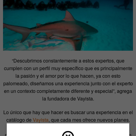
“Descubrimos constantemente a estos expertos, que
cumplen con un perfil muy específico que es principalmente
la pasión y el amor por lo que hacen, ya con esto
palomeado, diseñamos una experiencia junto con el experto
en un contexto completamente diferente y especial”, agrega
la fundadora de Vayista.
Lo único que hay que hacer es buscar una experiencia en el
catálogo de
Vayista
, que cada mes ofrece nuevos planes.
Una vez elegido se debe reservar y hacer el pago. El
número de personas depende totalmente del «host», quien