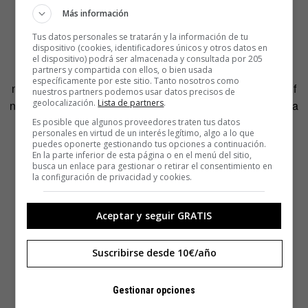
Más información
Tus datos personales se tratarán y la información de tu
dispositivo (cookies, identificadores únicos y otros datos en
Cuando al fin encontró una persona de esa edad llegó la
el dispositivo) podrá ser almacenada y consultada por 205
segunda parte del problema: la señora en cuestión se
partners y compartida con ellos, o bien usada
específicamente por este sitio. Tanto nosotros como
negaba a admitir su edad ante una cámara. Así que a Wolf
nuestros partners podemos usar datos precisos de
geolocalización.
Lista de partners
.
no le quedó más remedio que tirar de paciencia y esperar a
que la anciana cambiara de parecer para terminar su
Es posible que algunos proveedores traten tus datos
personales en virtud de un interés legítimo, algo a lo que
proyecto. Algo que finalmente consiguió.
puedes oponerte gestionando tus opciones a continuación.
En la parte inferior de esta página o en el menú del sitio,
busca un enlace para gestionar o retirar el consentimiento en
la configuración de privacidad y cookies.
Aceptar y seguir GRATIS
Suscribirse desde 10€/año
Gestionar opciones