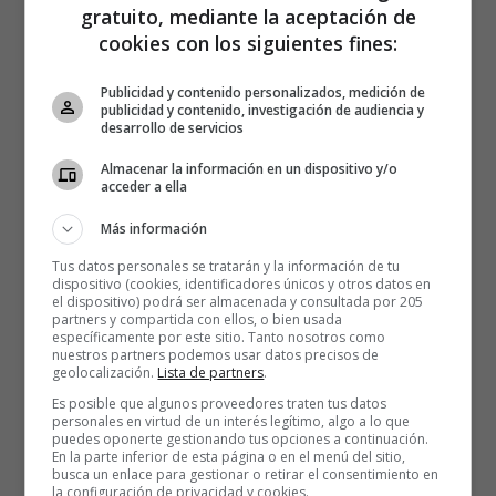
gratuito, mediante la aceptación de
cookies con los siguientes fines:
Publicidad y contenido personalizados, medición de
publicidad y contenido, investigación de audiencia y
desarrollo de servicios
Almacenar la información en un dispositivo y/o
acceder a ella
Más información
Tus datos personales se tratarán y la información de tu
dispositivo (cookies, identificadores únicos y otros datos en
el dispositivo) podrá ser almacenada y consultada por 205
partners y compartida con ellos, o bien usada
específicamente por este sitio. Tanto nosotros como
nuestros partners podemos usar datos precisos de
geolocalización.
Lista de partners
.
Es posible que algunos proveedores traten tus datos
personales en virtud de un interés legítimo, algo a lo que
puedes oponerte gestionando tus opciones a continuación.
En la parte inferior de esta página o en el menú del sitio,
Influyentes libros fueron minando la oposición más
busca un enlace para gestionar o retirar el consentimiento en
académica a que los animales fueran algo más que
la configuración de privacidad y cookies.