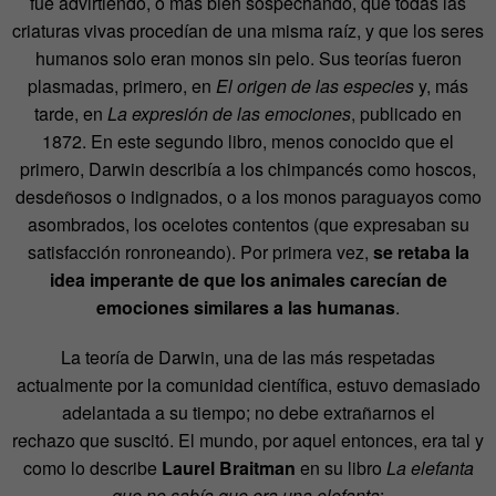
fue advirtiendo, o más bien sospechando, que todas las
criaturas vivas procedían de una misma raíz, y que los seres
humanos solo eran monos sin pelo. Sus teorías fueron
plasmadas, primero, en
El origen de las especies
y, más
tarde, en
La expresión de las emociones
, publicado en
1872. En este segundo libro, menos conocido que el
primero, Darwin describía a los chimpancés como hoscos,
desdeñosos o indignados, o a los monos paraguayos como
asombrados, los ocelotes contentos (que expresaban su
satisfacción ronroneando). Por primera vez,
se retaba la
idea imperante de que los animales carecían de
emociones similares a las humanas
.
La teoría de Darwin, una de las más respetadas
actualmente por la comunidad científica, estuvo demasiado
adelantada a su tiempo; no debe extrañarnos el
rechazo que suscitó. El mundo, por aquel entonces, era tal y
como lo describe
Laurel Braitman
en su libro
La elefanta
que no sabía que era una elefanta
: