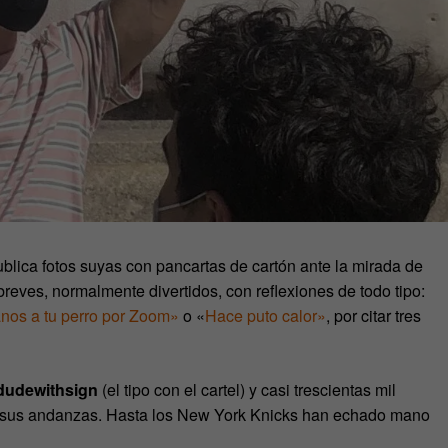
ublica fotos suyas con pancartas de cartón ante la mirada de
reves, normalmente divertidos, con reflexiones de todo tipo:
nos a tu perro por Zoom»
o «
Hace puto calor»
, por citar tres
udewithsign
(el tipo con el cartel) y casi trescientas mil
 sus andanzas. Hasta los New York Knicks han echado mano