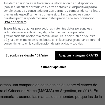
rma profunda. En resumen, creemos que el mundo es solo lo
Tus datos personales se tratarán y la información de tu dispositivo
(cookies, identificadores únicos y otros datos en el dispositivo) podrá
yoría de las cosas se nos ocultan
en una suerte de profecía
ser almacenada y consultada por 205 partners y compartida con ellos, o
bien usada específicamente por este sitio. Tanto nosotros como
resa
y, por lo tanto, nunca podrá interesarnos porque nunca
nuestros partners podemos usar datos precisos de geolocalización.
Lista de partners
.
Es posible que algunos proveedores traten tus datos personales en
o que se oculta responde a supuestos criterios de interés,
virtud de un interés legítimo, algo a lo que puedes oponerte
gestionando tus opciones a continuación. En la parte inferior de esta
mpresa privada. Por ejemplo, respecto a lo que se considera
página o en el menú del sitio, busca un enlace para gestionar o retirar el
consentimiento en la configuración de privacidad y cookies.
otencial para ofender a determinada parte de la población.
Suscribirse desde 10€/año
Aceptar y seguir GRATIS
e censuran los pezones femeninos, pero no los masculinos,
ando: a nadie le violenta ver a un hombre con el torso
on el pecho descubierto, aunque sea para amamantar a un
Gestionar opciones
so arrasó una campaña de concienciación sobre el cáncer de
ra el Cáncer de Mama (MACMA) en Argentina, en 2016. En
n mamaria… usando las mamas de un hombre porque las de la