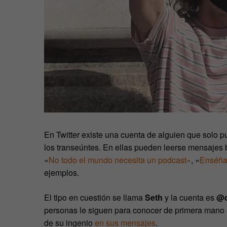
En Twitter existe una cuenta de alguien que solo p
los transeúntes. En ellas pueden leerse mensajes b
«
No todo el mundo necesita un podcast»
, «
Enséña
ejemplos.
El tipo en cuestión se llama
Seth
y la cuenta es
@d
personas le siguen para conocer de primera mano
de su ingenio
en sus mensajes
.