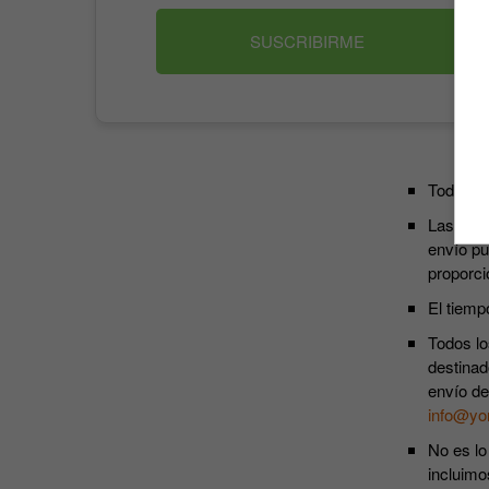
SUSCRIBIRME
Todos lo
Las susc
envío pu
proporci
El tiemp
Todos lo
destinad
envío de
info@yo
No es lo
incluimo