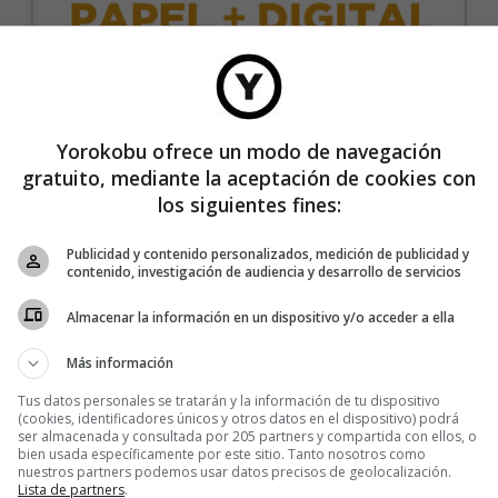
35€/año
Yorokobu ofrece un modo de navegación
gratuito, mediante la aceptación de cookies con
Recibe 4 números de la revista Yorokobu.
los siguientes fines:
Accede a todas las revistas en formato digital.
Publicidad y contenido personalizados, medición de publicidad y
Accede al contenido exclusivo de Yorokobu.
contenido, investigación de audiencia y desarrollo de servicios
Elimina la publicidad de los contenidos.
Almacenar la información en un dispositivo y/o acceder a ella
Recibe newsletters con contenido exclusivo para
suscriptores.
Más información
Sin compromiso de permanencia. Recibe en casa
Tus datos personales se tratarán y la información de tu dispositivo
los cuatro números que publicamos cada año.
(cookies, identificadores únicos y otros datos en el dispositivo) podrá
ser almacenada y consultada por 205 partners y compartida con ellos, o
Precio para la península y Baleares.
bien usada específicamente por este sitio. Tanto nosotros como
nuestros partners podemos usar datos precisos de geolocalización.
Lista de partners
.