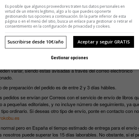
SUSCRIBIRME
Es posible que algunos proveedores traten tus datos personales en
virtud de un interés legítimo, algo a lo que puedes oponerte
gestionando tus opciones a continuación. En la parte inferior de esta
página o en el menú del sitio, busca un enlace para gestionar o retirar el
consentimiento en la configuración de privacidad y cookies.
Suscribirse desde 10€/año
Aceptar y seguir GRATIS
s precios incluyen IVA.
Gestionar opciones
ripciones incluyen los cuatro números que se editan al año. Las fec
eden variar, siendo estas avisadas a través del correo electrónico
onado.
o de preparación del pedido es de entre 2 y 3 días hábiles.
s pedidos se envían por Correos con el servicio de envío de libros qu
o a pequeñas editoriales, y no incluye número de seguimiento, ya qu
 tipo ordinario. Si deseas otro tipo de envío, ponte en contacto con n
rokobu.es
 normal pero en España el tiempo estimado de entrega para el envío 
s nosotros puede superar los 15 días laborables. No obstante, si el p