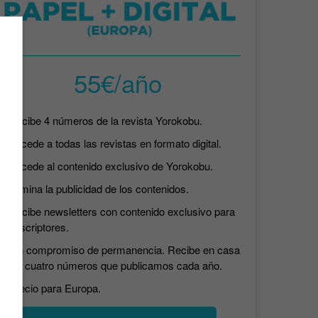
55€/año
Recibe 4 números de la revista Yorokobu.
Accede a todas las revistas en formato digital.
Accede al contenido exclusivo de Yorokobu.
Elimina la publicidad de los contenidos.
Recibe newsletters con contenido exclusivo para
suscriptores.
Sin compromiso de permanencia. Recibe en casa
los cuatro números que publicamos cada año.
Precio para Europa.