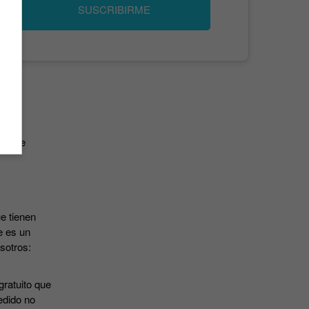
SUSCRIBIRME
has de
e tienen
e es un
osotros:
gratuito que
edido no