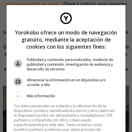
se ha convertido en lema
: «There’s nothing more powerful
than a fat girl who doesn’t give a fuck».
Pero no hay que confundirse, aquí no hay moraleja, esta
serie no pretende promocionar a sus personajes como roles
Yorokobu ofrece un modo de navegación
gratuito, mediante la aceptación de
a seguir. Como bien señalaba la analista cultural Sophie
cookies con los siguientes fines:
Gilbert en
un artículo en
The Atlantic
,
la transformación de la
tímida Kat en una depredadora sexual, puede interpretarse
Publicidad y contenido personalizados, medición de
como una búsqueda de validación personal mediante el
publicidad y contenido, investigación de audiencia y
sexo virtual. Y el mensaje puede ser errado, pero la historia
desarrollo de servicios
sigue siendo importante de contar.
Almacenar la información en un dispositivo y/o
acceder a ella
Más información
Tus datos personales se tratarán y la información de tu
dispositivo (cookies, identificadores únicos y otros datos en
el dispositivo) podrá ser almacenada y consultada por 205
partners y compartida con ellos, o bien usada
específicamente por este sitio. Tanto nosotros como
nuestros partners podemos usar datos precisos de