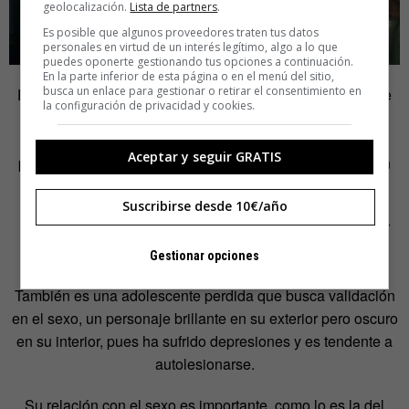
geolocalización.
Lista de partners
.
Es posible que algunos proveedores traten tus datos
personales en virtud de un interés legítimo, algo a lo que
puedes oponerte gestionando tus opciones a continuación.
En la parte inferior de esta página o en el menú del sitio,
busca un enlace para gestionar o retirar el consentimiento en
Es uno de los grandes aciertos de una serie feminista que
la configuración de privacidad y cookies.
hace bandera de los derechos LGBTI+ y denuncia la
masculinidad tóxica: eludir los discursos impostados y el
Aceptar y seguir GRATIS
postureo y crear tramas tan modernas como realistas, con
todo lo que eso conlleva.
Suscribirse desde 10€/año
El personaje de Jules (y la actriz que lo interpreta, Hunter
Schafer) es trans, pero su condición no se convierte en el
Gestionar opciones
tema central sobre el que pivota su arco argumental.
También es una adolescente perdida que busca validación
en el sexo, un personaje brillante en su exterior pero oscuro
en su interior, pues ha sufrido depresiones y es tendente a
autolesionarse.
Su relación con el sexo es importante, como lo es la del