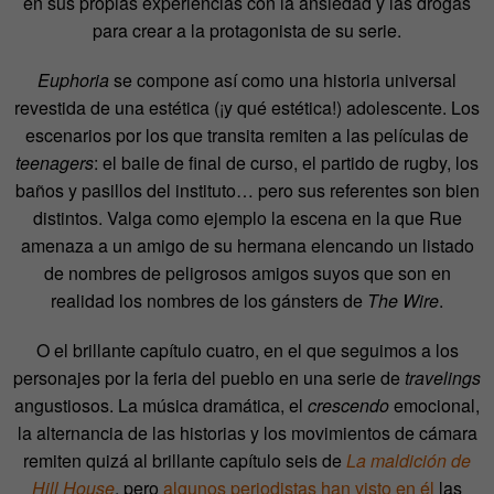
en sus propias experiencias con la ansiedad y las drogas
para crear a la protagonista de su serie.
Euphoria
se compone así como una historia universal
revestida de una estética (¡y qué estética!) adolescente. Los
escenarios por los que transita remiten a las películas de
teenagers
: el baile de final de curso, el partido de rugby, los
baños y pasillos del instituto… pero sus referentes son bien
distintos. Valga como ejemplo la escena en la que Rue
amenaza a un amigo de su hermana elencando un listado
de nombres de peligrosos amigos suyos que son en
realidad los nombres de los gánsters de
The Wire
.
O el brillante capítulo cuatro, en el que seguimos a los
personajes por la feria del pueblo en una serie de
travelings
angustiosos. La música dramática, el
crescendo
emocional,
la alternancia de las historias y los movimientos de cámara
remiten quizá al brillante capítulo seis de
La maldición de
Hill House
, pero
algunos periodistas han visto en él
las