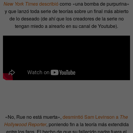
New York Times
describió
como «una bomba de purpurina»
y que lanzó toda serie de teorías sobre un final más abierto
de lo deseado (de ahí que los creadores de la serie no
tengan miedo a airearlo en su canal de Youtube).
«No, Rue no está muerta»,
desmintió Sam Levinson a
The
Hollywood Reporter
, poniendo fin a la teoría más extendida
entre los fans. El hecho de que su fallecido padre fuera el