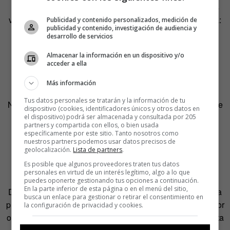
no de espíritus malignos. En las mansiones británicas las
víctimas son la niñera, la cocinera o la dama de compañía:
Publicidad y contenido personalizados, medición de
publicidad y contenido, investigación de audiencia y
gente corriente.
desarrollo de servicios
El público tampoco puede identificarse con un grupo de
Almacenar la información en un dispositivo y/o
acceder a ella
soldados curtidos o de mercenarios como en Predator,
aunque en esta saga no falta la tensión.
Más información
Tus datos personales se tratarán y la información de tu
No basta que los personajes sean gente corriente para que
dispositivo (cookies, identificadores únicos y otros datos en
el público sienta miedo. Es necesario que el público
el dispositivo) podrá ser almacenada y consultada por 205
partners y compartida con ellos, o bien usada
conozca bien a los personajes: sus miedos, defectos,
específicamente por este sitio. Tanto nosotros como
debilidades, obsesiones, frustraciones, deseos…
nuestros partners podemos usar datos precisos de
geolocalización.
Lista de partners
.
Es posible que algunos proveedores traten tus datos
Scream
comienza con la muerte de un personaje
personales en virtud de un interés legítimo, algo a lo que
desconocido interpretado por una actriz muy conocida:
puedes oponerte gestionando tus opciones a continuación.
En la parte inferior de esta página o en el menú del sitio,
Drew Barrymore. Si una actriz desconocida hubiera sido la
busca un enlace para gestionar o retirar el consentimiento en
primera víctima, el impacto en el público hubiera sido menor
la configuración de privacidad y cookies.
o incluso nulo, como ocurre con las víctimas de la clase alta