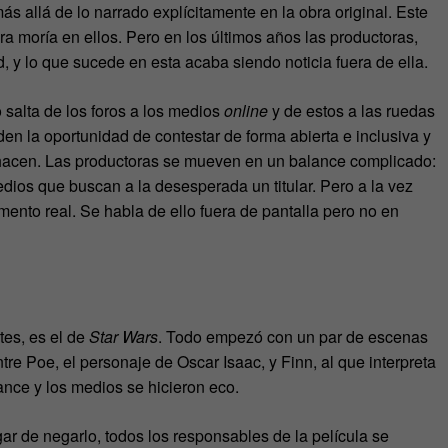
s allá de lo narrado explícitamente en la obra original. Este
ra moría en ellos. Pero en los últimos años las productoras,
d, y lo que sucede en esta acaba siendo noticia fuera de ella.
 salta de los foros a los medios
online
y de estos a las ruedas
en la oportunidad de contestar de forma abierta e inclusiva y
o hacen. Las productoras se mueven en un balance complicado:
edios que buscan a la desesperada un titular. Pero a la vez
mento real. Se habla de ello fuera de pantalla pero no en
tes, es el de
Star Wars
. Todo empezó con un par de escenas
ntre Poe, el personaje de Oscar Isaac, y Finn, al que interpreta
nce y los medios se hicieron eco.
gar de negarlo, todos los responsables de la película se