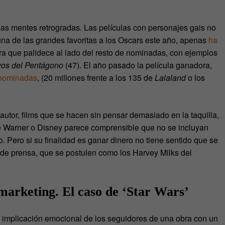
 las mentes retrogradas. Las películas con personajes gais no
una de las grandes favoritas a los Oscars este año, apenas
ha
fra que palidece al lado del resto de nominadas, con ejemplos
vos del Pentágono
(47). El año pasado la película ganadora,
 nominadas
, (20 millones frente a los 135 de
Lalaland
o los
tor, films que se hacen sin pensar demasiado en la taquilla,
e Warner o Disney parece comprensible que no se incluyan
o. Pero si su finalidad es ganar dinero no tiene sentido que se
 de prensa, que se postulen como los Harvey Milks del
 marketing. El caso de ‘Star Wars’
 implicación emocional de los seguidores de una obra con un