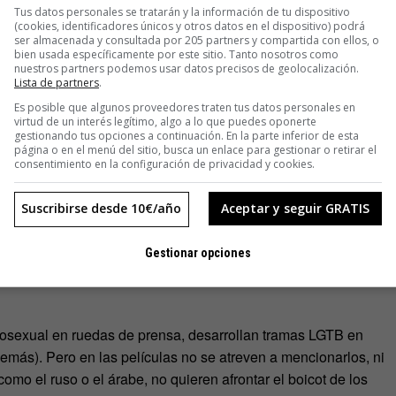
Tus datos personales se tratarán y la información de tu dispositivo
ual en las superproducciones de Hollywood. ¿Recuerdas los
(cookies, identificadores únicos y otros datos en el dispositivo) podrá
ser almacenada y consultada por 205 partners y compartida con ellos, o
naje secundario de la nueva versión de
La Bella y la Bestia
,
bien usada específicamente por este sitio. Tanto nosotros como
ue un comentario velado y un baile coral en el que dos
nuestros partners podemos usar datos precisos de geolocalización.
Lista de partners
.
Es un gag, dura apenas unos segundos, pero se convirtió en
Es posible que algunos proveedores traten tus datos personales en
la película. Después de amenazas de boicot, países como
virtud de un interés legítimo, algo a lo que puedes oponerte
ceso) toda referencia homosexual, proyectaron las películas
gestionando tus opciones a continuación. En la parte inferior de esta
página o en el menú del sitio, busca un enlace para gestionar o retirar el
da que censurar.
consentimiento en la configuración de privacidad y cookies.
promocionar la película anunciaron que incluirían a un
Suscribirse desde 10€/año
Aceptar y seguir GRATIS
encionar que en la película no se dice de ninguna forma que
ía referencia en los cómics.
Gestionar opciones
osexual en ruedas de prensa, desarrollan tramas LGTB en
demás). Pero en las películas no se atreven a mencionarlos, ni
omo el ruso o el árabe, no quieren afrontar el boicot de los