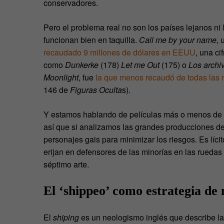
conservadores.
Pero el problema real no son los países lejanos ni
funcionan bien en taquilla.
Call me by your name
, 
recaudado 9 millones de dólares en EEUU
, una ci
como
Dunkerke
(178)
Let me Out
(175) o
Los archi
Moonlight
, fue
la que menos recaudó de todas las
146 de
Figuras Oculta
s).
Y estamos hablando de películas más o menos de au
así que si analizamos las grandes producciones d
personajes gais para minimizar los riesgos. Es lícit
erijan en defensores de las minorías en las ruedas
séptimo arte.
El ‘shippeo’ como estrategia de
El
shiping
es un neologismo inglés que describe la