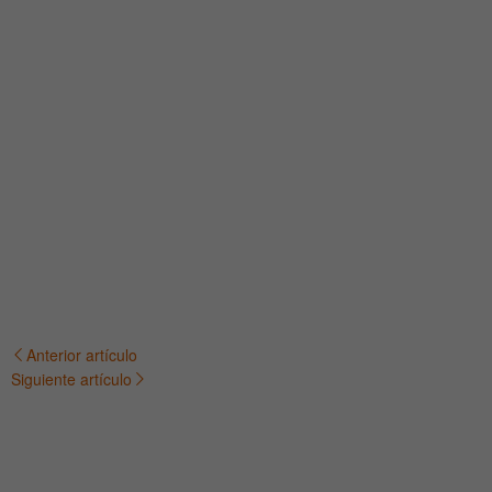
Anterior artículo
Navegación
Siguiente artículo
de
entradas