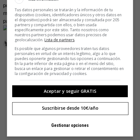
podría rebajar su precio considerablemente para hacerlo
Tus datos personales se tratarán y la información de tu
más asequible. Consigan o no la rebaja, ¿tú cuánto
dispositivo (cookies, identificadores únicos y otros datos en
pagarías por ahorrarte la mitad del tanque para siempre?
el dispositivo) podrá ser almacenada y consultada por 205
partners y compartida con ellos, o bien usada
específicamente por este sitio. Tanto nosotros como
nuestros partners podemos usar datos precisos de
geolocalización.
Lista de partners
.
Es posible que algunos proveedores traten tus datos
personales en virtud de un interés legítimo, algo a lo que
puedes oponerte gestionando tus opciones a continuación.
En la parte inferior de esta página o en el menú del sitio,
busca un enlace para gestionar o retirar el consentimiento en
la configuración de privacidad y cookies.
Aceptar y seguir GRATIS
Suscribirse desde 10€/año
Gestionar opciones