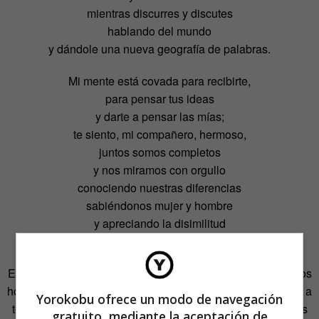
mientras discurres y discutes
hablando del mundo
y dándole una nueva geografía de palabras.
Mi mente está covada para recibirte,
para pensar tus ideas
y darte a pensar las mías;
te siento, mi compañero, hermoso,
juntos somos completos
y nos miramos con orgullo
conociendo nuestras diferencias
sabiéndonos mujer y hombre
y apreciando la disimilitud
de nuestros cuerpos.
Esta forma de sentir y de vivir con pasión su relación con los
hombres (tras tres matrimonios consecutivos) le ha llevado a
Yorokobu ofrece un modo de navegación
tener que soportar ciertas críticas desde un feminismo más
gratuito, mediante la aceptación de