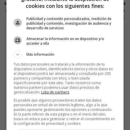
excluyente. Pero Belli, consecuente con sus certezas y sus
cookies con los siguientes fines:
sentimientos, quiso dejar clara su visión del tema con otro
poema que, para que no hubiera la menor duda de lo que
Publicidad y contenido personalizados, medición de
publicidad y contenido, investigación de audiencia y
estaba hablando, tituló
Nueva tesis feminista.
desarrollo de servicios
¿Cómo decirte, hombre,
Almacenar la información en un dispositivo y/o
acceder a ella
que no te necesito?
No puedo cantar a la liberación femenina
Más información
si no te canto
Tus datos personales se tratarán y la información de tu
y te invito a descubrir liberaciones conmigo.
dispositivo (cookies, identificadores únicos y otros datos en
el dispositivo) podrá ser almacenada y consultada por 205
partners y compartida con ellos, o bien usada
específicamente por este sitio. Tanto nosotros como
nuestros partners podemos usar datos precisos de
geolocalización.
Lista de partners
.
Es posible que algunos proveedores traten tus datos
personales en virtud de un interés legítimo, algo a lo que
puedes oponerte gestionando tus opciones a continuación.
En la parte inferior de esta página o en el menú del sitio,
busca un enlace para gestionar o retirar el consentimiento en
la configuración de privacidad y cookies.