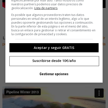
específicamente por este sitio. Tanto nosotros como
nuestros partners podemos usar datos precisos de
geolocalización.
Lista de partners
.
Es posible que algunos proveedores traten tus datos
personales en virtud de un interés legítimo, algo a lo que
puedes oponerte gestionando tus opciones a continuación.
En la parte inferior de esta página o en el menú del sitio,
busca un enlace para gestionar o retirar el consentimiento en
la configuración de privacidad y cookies.
La cámara utilizada, una
GoPro Hero 3, se puede conseguir
por 200 euros
,
el cuadrocóptero DJI Phantom está a la venta
Aceptar y seguir GRATIS
en Amazon por 345 euros
y un estabilizador
con un eje
motorizado para rotar la cámara cuesta 186 euros
.
Suscribirse desde 10€/año
Un equipo (GoPro y DJI Phantom) muy similar permitió al
joven surfero Eric Sterman rodar estas impresionantes
Gestionar opciones
escenas en Hawai: