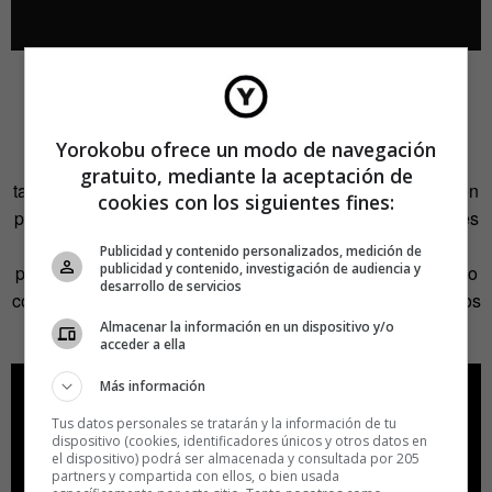
El auge amateur
Aunque los equipos que usan las productoras más
Yorokobu ofrece un modo de navegación
consolidadas pueden costar decenas de miles de euros,
gratuito, mediante la aceptación de
también es posible conseguir imágenes espectaculares con
cookies con los siguientes fines:
poco dinero, que es donde se abren grandes oportunidades
para películas de bajo presupuesto. Este vídeo realizado
Publicidad y contenido personalizados, medición de
publicidad y contenido, investigación de audiencia y
por Eddie Codel en el festival Burning Man de 2013 se hizo
desarrollo de servicios
con un equipo que en su conjunto no llega a los 1.000 euros
y ya ha superado con creces el millón de visitas.
Almacenar la información en un dispositivo y/o
acceder a ella
Más información
Tus datos personales se tratarán y la información de tu
dispositivo (cookies, identificadores únicos y otros datos en
el dispositivo) podrá ser almacenada y consultada por 205
partners y compartida con ellos, o bien usada