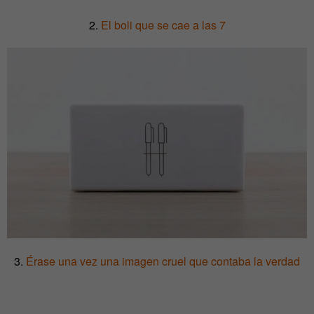
2.
El boli que se cae a las 7
3.
Érase una vez una imagen cruel que contaba la verdad