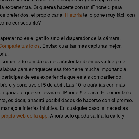
la experiencia. Si quieres hacerte con un iPhone 5 para
cos preferidos, el propio canal
Historia
te lo pone muy fácil con
 cómo conseguirlo?
retar no es el gatillo sino el disparador de la cámara.
 Comparte tus fotos
. Enviad cuantas más capturas mejor,
ria.
n comentario con datos de carácter también es válida para
 palabras para enriquecer esa foto tiene mucha importancia.
 partícipes de esa experiencia que estáis compartiendo.
ebrero y concluye el 5 de abril. Las 10 fotografías con más
á un ganador que se llevará el iPhone 5 a casa. El comentario
e, es decir, añadirá posibilidades de hacerse con el premio.
manejo e interfaz intuitiva. En cualquier caso, si necesitas
a propia web de la app
. Ahora solo queda salir a la calle y