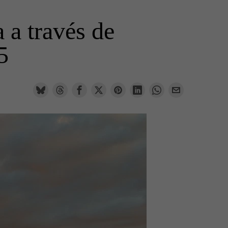
a a través de
5