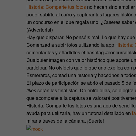
Historia: Comparte tus fotos
no hacen sino ampliar 
poder subirte al carro y capturar tus lugares históri
un concurso en el que regala uno. ¿Quieres saber
(Advertorial)
Hay que disparar. No penséis mal. Lo que hay que ap
Comenzad a subir fotos utilizando la app
Historia:
comentadlas y añadidles el hashtag #concursohisto
Cualquier imagen con valor histórico que aporte u
participar. No olvidéis que lo que uno explica con
Esmeraros, contad una historia y hacednos a todos
El plazo de participación se abrió el pasado 5 de f
likes
serán las finalistas. De entre ellas, se elegir
que acompañe a la captura se valorará positivament
Historia: Comparte tus fotos es una app de sencillo 
ayuda para utilizarla, hay un tutorial detallado en
l
mirar a través de la cámara. ¡Suerte!