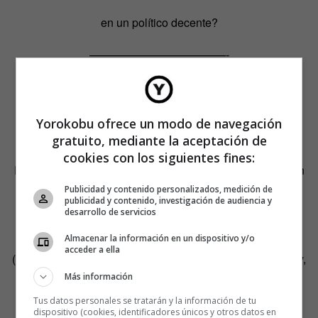
en un político decente?
————————————-
Yorokobu ofrece un modo de navegación
gratuito, mediante la aceptación de
EL ÍNDICE
cookies con los siguientes fines:
Por breve que sea el dossier, debe estar precedido por un
índice.
Publicidad y contenido personalizados, medición de
publicidad y contenido, investigación de audiencia y
FICHA
desarrollo de servicios
La ficha permite al lector del dossier hacerse una idea
Almacenar la información en un dispositivo y/o
rápida de lo que pretende el creador en cuanto al género
acceder a ella
(programa informativo, talk-show, documental, docu-reality,
etc.), la franja y el target.
Más información
Tus datos personales se tratarán y la información de tu
dispositivo (cookies, identificadores únicos y otros datos en