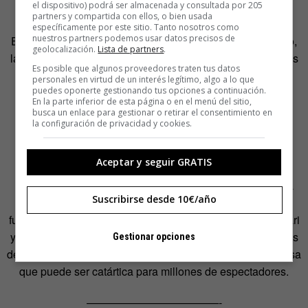
el dispositivo) podrá ser almacenada y consultada por 205
partners y compartida con ellos, o bien usada
CONCEPTO
específicamente por este sitio. Tanto nosotros como
nuestros partners podemos usar datos precisos de
El concepto incluye una breve descripción del mecanismo,
geolocalización.
Lista de partners
.
las intenciones del autor y la mecánica del programa. Unos
Es posible que algunos proveedores traten tus datos
ejemplos:
personales en virtud de un interés legítimo, algo a lo que
puedes oponerte gestionando tus opciones a continuación.
En la parte inferior de esta página o en el menú del sitio,
————————————-
busca un enlace para gestionar o retirar el consentimiento en
la configuración de privacidad y cookies.
DESAHUCIOS A LO BESTIA
Aceptar y seguir GRATIS
El formato de la cámara oculta se reinventa: un banquero
desahuciador recibe de su propia medicina… La Guardia
Suscribirse desde 10€/año
Civil lo desaloja por moroso, las tarjetas de crédito no le
funcionan, una empresa de préstamos le embarga el Ferrari
y la plataforma contra los desahucios aplaude a las fuerzas
Gestionar opciones
de seguridad. Un ejército de actores llevan a cabo esta farsa
que puede ser catártica para millones de espectadores.
————————————-