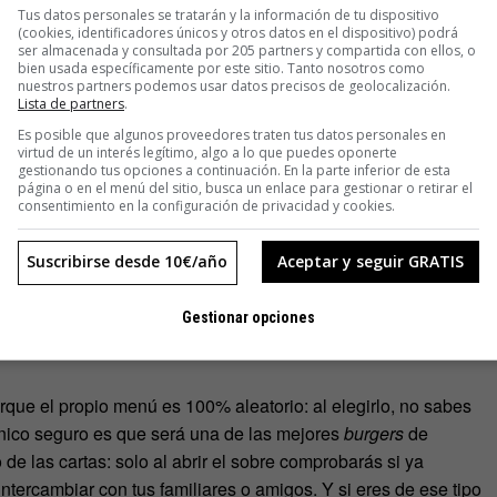
Tus datos personales se tratarán y la información de tu dispositivo
(cookies, identificadores únicos y otros datos en el dispositivo) podrá
ser almacenada y consultada por 205 partners y compartida con ellos, o
bien usada específicamente por este sitio. Tanto nosotros como
nuestros partners podemos usar datos precisos de geolocalización.
Lista de partners
.
Es posible que algunos proveedores traten tus datos personales en
virtud de un interés legítimo, algo a lo que puedes oponerte
gestionando tus opciones a continuación. En la parte inferior de esta
página o en el menú del sitio, busca un enlace para gestionar o retirar el
consentimiento en la configuración de privacidad y cookies.
Suscribirse desde 10€/año
Aceptar y seguir GRATIS
Gestionar opciones
rque el propio menú es 100% aleatorio: al elegirlo, no sabes
único seguro es que será una de las mejores
burgers
de
 de las cartas: solo al abrir el sobre comprobarás si ya
intercambiar con tus familiares o amigos. Y si eres de ese tipo