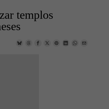
izar templos
neses