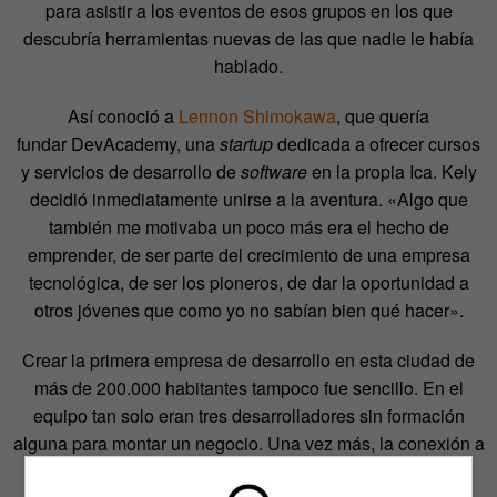
para asistir a los eventos de esos grupos en los que
descubría herramientas nuevas de las que nadie le había
hablado.
Así conoció a
Lennon Shimokawa
, que quería
fundar DevAcademy, una
startup
dedicada a ofrecer cursos
y servicios de desarrollo de
software
en la propia Ica. Kely
decidió inmediatamente unirse a la aventura. «Algo que
también me motivaba un poco más era el hecho de
emprender, de ser parte del crecimiento de una empresa
tecnológica, de ser los pioneros, de dar la oportunidad a
otros jóvenes que como yo no sabían bien qué hacer».
Crear la primera empresa de desarrollo en esta ciudad de
más de 200.000 habitantes tampoco fue sencillo. En el
equipo tan solo eran tres desarrolladores sin formación
alguna para montar un negocio.
Una vez más, la conexión a
la Red de redes ha sido una barrera, teniendo en cuenta