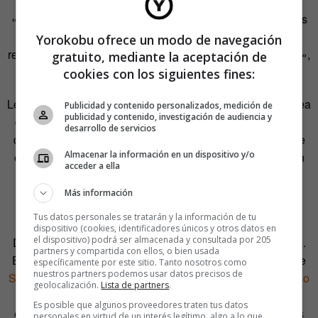
además que esta
startup
ofrece cursos en
streaming
.
«Incluso aquí en Ica […] el internet no llega en sus mejores
condiciones, los planes que hay para empresas son muy
Yorokobu ofrece un modo de navegación
restringidos, no puedes gozar de un buen ancho de banda»,
gratuito, mediante la aceptación de
critica Kely.
cookies con los siguientes fines:
Lennon se encontró con dificultades para contratar una línea
Publicidad y contenido personalizados, medición de
publicidad y contenido, investigación de audiencia y
de internet con Movistar primero y
con la operadora Claro
desarrollo de servicios
después. De hecho, hasta que se quejaron del servicio de
Almacenar la información en un dispositivo y/o
esta última a través de las redes sociales no consiguieron
acceder a ella
una conexión aceptable, si bien aún hoy siguen
teniendo
algún que otro problema
.
Más información
Tus datos personales se tratarán y la información de tu
Pese a ello, lograron esquivar los baches y crecer. En
dispositivo (cookies, identificadores únicos y otros datos en
el dispositivo) podrá ser almacenada y consultada por 205
DevAcademy ya trabajan 17 personas,
6 de ellas mujeres
.
partners y compartida con ellos, o bien usada
El año pasado fueron una de las compañías ganadoras de
específicamente por este sitio. Tanto nosotros como
nuestros partners podemos usar datos precisos de
Startup Perú
, un reconocimiento gracias al que han
recibido
geolocalización.
Lista de partners
.
80.000 soles
(20.000 euros) del Gobierno peruano
. Otras
Es posible que algunos proveedores traten tus datos
empresas que están dando sus primeros pasos en el país
personales en virtud de un interés legítimo, algo a lo que