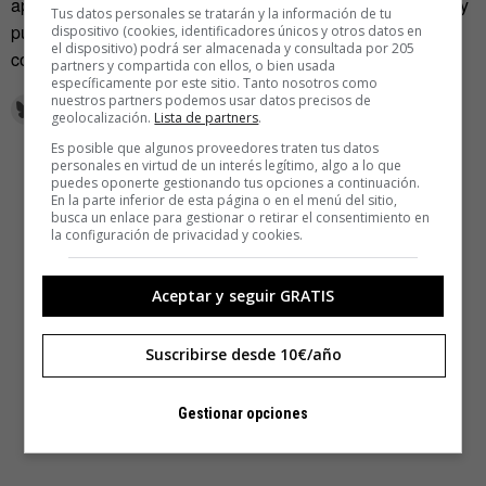
apuesta es una idea verde que vino rodando, se pulverizó y
Tus datos personales se tratarán y la información de tu
puede acabar fija en los cimientos de la construcción con
dispositivo (cookies, identificadores únicos y otros datos en
el dispositivo) podrá ser almacenada y consultada por 205
conciencia.
partners y compartida con ellos, o bien usada
específicamente por este sitio. Tanto nosotros como
nuestros partners podemos usar datos precisos de
geolocalización.
Lista de partners
.
Es posible que algunos proveedores traten tus datos
personales en virtud de un interés legítimo, algo a lo que
puedes oponerte gestionando tus opciones a continuación.
En la parte inferior de esta página o en el menú del sitio,
busca un enlace para gestionar o retirar el consentimiento en
la configuración de privacidad y cookies.
Aceptar y seguir GRATIS
Suscribirse desde 10€/año
Gestionar opciones