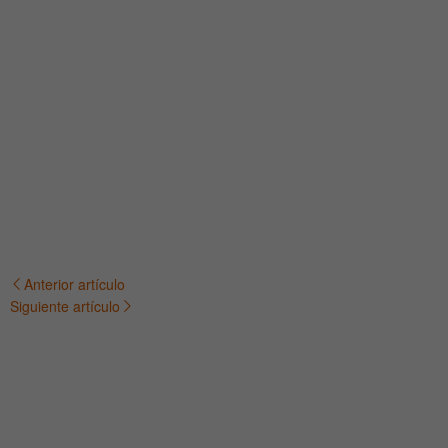
Anterior artículo
Navegación
Siguiente artículo
de
entradas