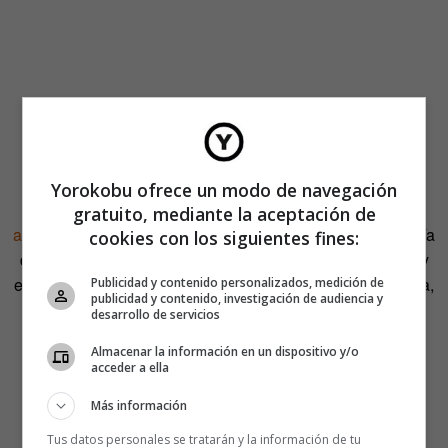
La teoría, de origen matemático, viene a decir que en
entornos como los de las redes sociales, se
Yorokobu ofrece un modo de navegación
sobredimensionan las cosas que defienden o hacen
gratuito, mediante la aceptación de
aquellos usuarios con muchos seguidores
. Lo que en teoría
cookies con los siguientes fines:
de comunicación se conoce como ‘líderes de opiniones’ y
en redes se ha llamado ‘incluencers’. Esta teoría explicaría,
Publicidad y contenido personalizados, medición de
publicidad y contenido, investigación de audiencia y
por ejemplo, las distorsiones de percepción en procesos
desarrollo de servicios
electorales del estilo ‘¿cómo es posible que no hayan
Almacenar la información en un dispositivo y/o
ganado estos, si todo el mundo en mi ‘timeline’ iba a
acceder a ella
votarles?’
Más información
Ante esa pregunta, además, caben varios matices. Por
Tus datos personales se tratarán y la información de tu