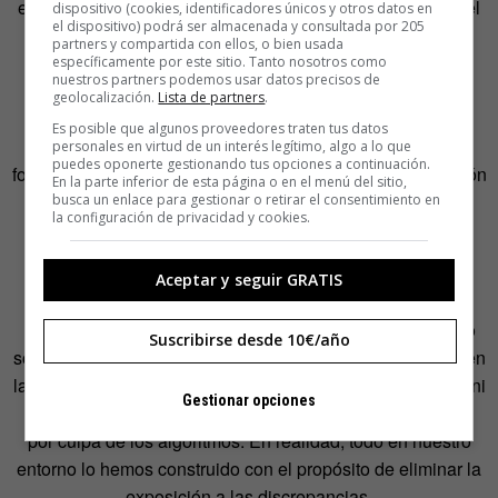
ejemplo, otra teoría de la comunicación, la de la espiral del
dispositivo (cookies, identificadores únicos y otros datos en
el dispositivo) podrá ser almacenada y consultada por 205
silencio de Elisabeth Noelle-Neumann, que indagaba en
partners y compartida con ellos, o bien usada
cómo la gente con opiniones minoritarias tendía a no
específicamente por este sitio. Tanto nosotros como
nuestros partners podemos usar datos precisos de
expresar su forma de pensar por miedo a las represiones
geolocalización.
Lista de partners
.
sociales, o incluso a simular su apoyo a esas opiniones
Es posible que algunos proveedores traten tus datos
mayoritarias. Eso, obviamente, también distorsiona -y de
personales en virtud de un interés legítimo, algo a lo que
puedes oponerte gestionando tus opciones a continuación.
forma muy complicada de medir- la realidad en comparación
En la parte inferior de esta página o en el menú del sitio,
con lo que se dice públicamente en foros como redes
busca un enlace para gestionar o retirar el consentimiento en
la configuración de privacidad y cookies.
sociales.
Intolerancia a la discrepancia
Aceptar y seguir GRATIS
Pero antes incluso que eso hay otro ‘pero’ importante: no
Suscribirse desde 10€/año
son las redes sociales las que nos meten en una burbuja en
la que todo nuestro entorno parece opinar como nosotros, ni
Gestionar opciones
tampoco son una fuente más distorsionada de la realidad
por culpa de los algoritmos. En realidad, todo en nuestro
entorno lo hemos construido con el propósito de eliminar la
exposición a las discrepancias.