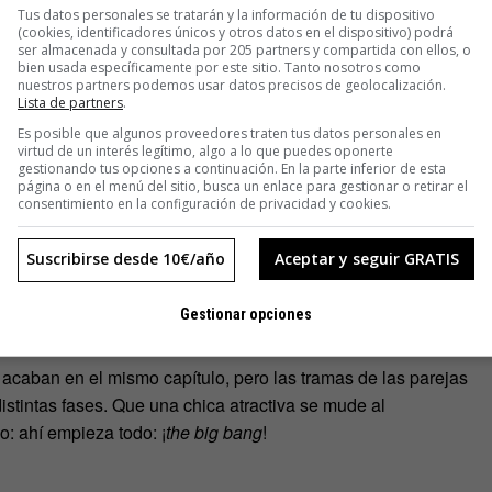
Tus datos personales se tratarán y la información de tu dispositivo
son los personajes y por qué luchan
. Partiendo de esta
(cookies, identificadores únicos y otros datos en el dispositivo) podrá
 el principio. (En otro artículo veremos que no siempre
ser almacenada y consultada por 205 partners y compartida con ellos, o
bien usada específicamente por este sitio. Tanto nosotros como
nuestros partners podemos usar datos precisos de geolocalización.
Lista de partners
.
gs y Mr. Robot
los protagonistas tienen vidas tranquilas o no
Es posible que algunos proveedores traten tus datos personales en
virtud de un interés legítimo, algo a lo que puedes oponerte
gestionando tus opciones a continuación. En la parte inferior de esta
página o en el menú del sitio, busca un enlace para gestionar o retirar el
consentimiento en la configuración de privacidad y cookies.
e Walking Dead
): comienza con un tiroteo y cae en coma.
s un relato
in medias res
(en la mitad de las cosas).
Suscribirse desde 10€/año
Aceptar y seguir GRATIS
como
The Blacklist
y
Suits
desarrollan historias cerradas y
Gestionar opciones
y cierra con el villano detenido, muerto o derrotado.
 acaban en el mismo capítulo, pero las tramas de las parejas
tintas fases. Que una chica atractiva se mude al
o: ahí empieza todo: ¡
the big bang
!