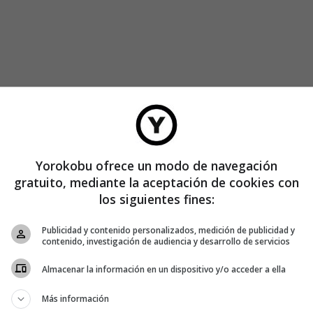
y las series
Yorokobu ofrece un modo de navegación
gratuito, mediante la aceptación de cookies con
los siguientes fines:
 de los sucesos. La tragedia es imitación de los hechos y de
Publicidad y contenido personalizados, medición de publicidad y
tóteles.
contenido, investigación de audiencia y desarrollo de servicios
Almacenar la información en un dispositivo y/o acceder a ella
 no conocemos luchando, tenemos una escena de violencia,
 uno, qué quiere otro? ¿Son sus intereses legítimos?
Más información