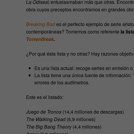
La Odisea
) entusiasmaban más que otras. Encont
obra cuyos preceptos encontramos en grandes obr
Breaking Bad
es el perfecto ejemplo de serie aristo
contemporáneas? Tomemos como referente
la li
Torrentfreak
.
¿Por qué ésta lista y no otras? Hay razones objetiv
Es una lista actual: recoge series en emisión o
La lista tiene una única fuente de información:
errores de los audímetros.
Este es el listado:
Juego de Tronos
(14,4 millones de descargas)
The Walking Dead
(6,9 millones)
The Big Bang Theory
(4,4 millones)