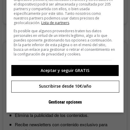
SUSCRIBIRME
el dispositivo) podrá ser almacenada y consultada por 205
partners y compartida con ellos, o bien usada
específicamente por este sitio. Tanto nosotros como
nuestros partners podemos usar datos precisos de
geolocalización.
Lista de partners
.
Es posible que algunos proveedores traten tus datos
personales en virtud de un interés legítimo, algo a lo que
puedes oponerte gestionando tus opciones a continuación.
En la parte inferior de esta página o en el menú del sitio,
busca un enlace para gestionar o retirar el consentimiento en
la configuración de privacidad y cookies.
55€/año
Aceptar y seguir GRATIS
Suscribirse desde 10€/año
Recibe 4 números de la revista Yorokobu.
Accede a todas las revistas en formato digital.
Gestionar opciones
Accede al contenido exclusivo de Yorokobu.
Elimina la publicidad de los contenidos.
Recibe newsletters con contenido exclusivo para