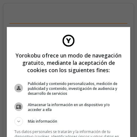
35€/año
Recibe 4 números de la revista Yorokobu.
Yorokobu ofrece un modo de navegación
Accede a todas las revistas en formato digital.
gratuito, mediante la aceptación de
cookies con los siguientes fines:
Accede al contenido exclusivo de Yorokobu.
Elimina la publicidad de los contenidos.
Publicidad y contenido personalizados, medición de
publicidad y contenido, investigación de audiencia y
Recibe newsletters con contenido exclusivo para
desarrollo de servicios
suscriptores.
Almacenar la información en un dispositivo y/o
Sin compromiso de permanencia. Recibe en casa los
acceder a ella
cuatro números que publicamos cada año.
Más información
Precio para la península y Baleares.
Tus datos personales se tratarán y la información de tu
dispositivo (cookies, identificadores únicos y otros datos en