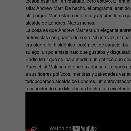
tocaba estar ahí, en realidad, pero estuvo. Él era 
silla: Andrew Marr. De hecho, el programa, emitid
allí porque Marr estaba enfermo, y alguien tenía qu
alcalde de Londres. Nada menos.
La cosa es que Andrew Marr era un elegante entrev
entrevistas con guante de seda. Ni una voz, ni una 
era otro rollo: histriónico, polémico, de carácter b
su ego, un polemista nato que gustaba y disgustab
Eddie Mair que se iba a medir a un político que de
Pues el tal Mair se merendó a Johnson. Le sacó a
a sus líderes políticos, mentiras y zafiedades var
todopoderoso alcalde de Londres, un entrevistador 
reconociendo que Mair había hecho «un excelente 