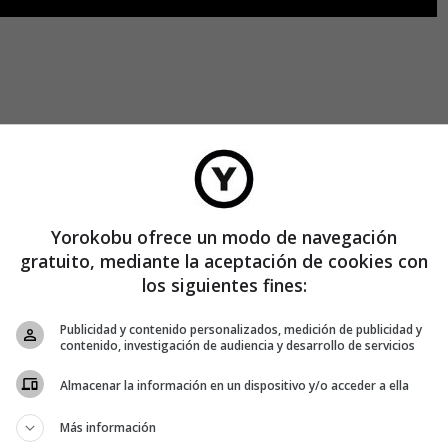
Yorokobu ofrece un modo de navegación
gratuito, mediante la aceptación de cookies con
los siguientes fines:
Publicidad y contenido personalizados, medición de publicidad y
contenido, investigación de audiencia y desarrollo de servicios
trevistas suelen sonar a nombres como el de Jeremy Paxman,
la emisora
. Su estilo ha dejado huella durante los últimos
Almacenar la información en un dispositivo y/o acceder a ella
Más información