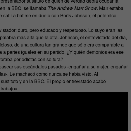
el presentador sustituto de quien de verdad debía ocupar la
o en la BBC, se llamaba
The Andrew Marr Show
. Mair estaba
e salir a batirse en duelo con Boris Johnson, el polémico
istador: duro, pero educado y respetuoso. Lo suyo eran las
palabra más alta que la otra. Johnson, el entrevistado del día,
ullicioso, de una cultura tan grande que sólo era comparable a
a a partes iguales en su partido. ¿Y quién demonios era ese
voraba periodistas con soltura?
 pasear sus escándalos pasados -engañar a su mujer, engañar
iadas-. Le machacó como nunca se había visto. Al
sustituto y en la BBC. El propio entrevistado acabó
trabajo».