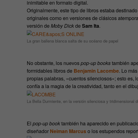
inimitable en formato digital.
Originalmente, este tipo de libros estaba destinado a
originales como en versiones de clásicos atempor
versión de
Moby Dick
de
Sam Ita
.
La gran ballena blanca salta de su océano de papel
No obstante, los nuevos
pop-up books
también apel
formidables libros de
Benjamin Lacombe
. Lo más
propias palabras, «cuentos silenciosos»; esto es, l
confía a la magia de la creatividad, tanto en el dib
La Bella Durmiente, en la versión silenciosa y tridimensiona
El
pop-up book
también ha aparecido en publicacio
diseñador
Neiman Marcus
o los estupendos report