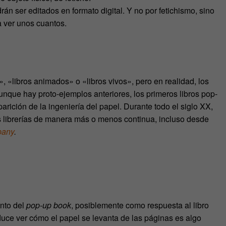
án ser editados en formato digital. Y no por fetichismo, sino
 a ver unos cuantos.
«libros animados» o «libros vivos», pero en realidad, los
unque hay proto-ejemplos anteriores, los primeros libros pop-
parición de la ingeniería del papel. Durante todo el siglo XX,
as librerías de manera más o menos continua, incluso desde
pany
.
ento del
pop-up book
, posiblemente como respuesta al libro
roduce ver cómo el papel se levanta de las páginas es algo