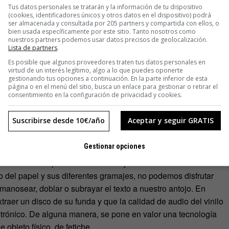
Tus datos personales se tratarán y la información de tu dispositivo
a regla de la evolución tecnológica. El papiro acabó con las
(cookies, identificadores únicos y otros datos en el dispositivo) podrá
s escribas, la máquina de escribir hizo olvidar a las plumas
ser almacenada y consultada por 205 partners y compartida con ellos, o
bien usada específicamente por este sitio. Tanto nosotros como
 a las propias máquinas de escribir a ser poco más que
nuestros partners podemos usar datos precisos de geolocalización.
Lista de partners
.
Es posible que algunos proveedores traten tus datos personales en
virtud de un interés legítimo, algo a lo que puedes oponerte
gestionando tus opciones a continuación. En la parte inferior de esta
página o en el menú del sitio, busca un enlace para gestionar o retirar el
consentimiento en la configuración de privacidad y cookies.
e por delante el icono fundamental de la escritura: el libro.
Suscribirse desde 10€/año
Aceptar y seguir GRATIS
dentes: a la liberación de espacio que conlleva una capacidad
el ahorro en costes de producción e incluso las virtudes
Gestionar opciones
estación producida por la fabricación de papel. Aun así,
limina toda la componente emocional y sensorial de la edición
to del papel y sus diferentes gramajes, no podemos disfrutar
manosear, doblar o subrayar el texto a nuestro antojo. En
raer un disco de su funda y que la calidad de audio del vinilo
trónico. De alguna manera, se pone en valor una tecnología
objeto físico, de fetiche.