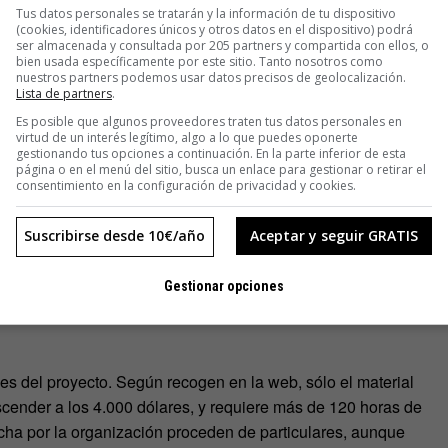
Tus datos personales se tratarán y la información de tu dispositivo
(cookies, identificadores únicos y otros datos en el dispositivo) podrá
ser almacenada y consultada por 205 partners y compartida con ellos, o
bien usada específicamente por este sitio. Tanto nosotros como
nuestros partners podemos usar datos precisos de geolocalización.
Lista de partners
.
Es posible que algunos proveedores traten tus datos personales en
virtud de un interés legítimo, algo a lo que puedes oponerte
gestionando tus opciones a continuación. En la parte inferior de esta
página o en el menú del sitio, busca un enlace para gestionar o retirar el
consentimiento en la configuración de privacidad y cookies.
heelchair se organizan en equipos. En la actualidad, según la
Suscribirse desde 10€/año
Aceptar y seguir GRATIS
11 estados de EE UU. Todos ellos cuentan
con una guía
para
sejos de los fundadores de la organización. Una de las normas
Gestionar opciones
 sean los propios niños quienes eligen el disfraz y de esa
es del proyecto. Según recogen en la web, sólo el material
ascender a los 4.000 dólares, y requiere más de 120 horas de
echa por la organización proceden de particulares, aunque