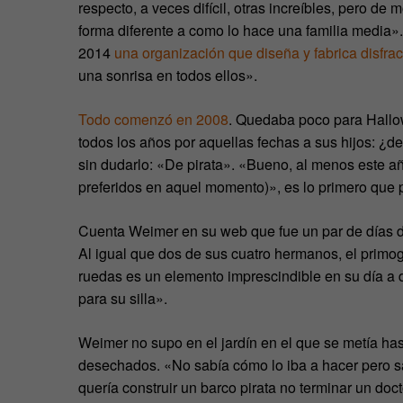
respecto, a veces difícil, otras increíbles, pero d
forma diferente a como lo hace una familia media»
2014
una organización que diseña y fabrica disfrac
una sonrisa en todos ellos».
Todo comenzó en 2008
. Quedaba poco para Hallo
todos los años por aquellas fechas a sus hijos: ¿d
sin dudarlo: «De pirata». «Bueno, al menos este a
preferidos en aquel momento)», es lo primero que pe
Cuenta Weimer en su web que fue un par de días d
Al igual que dos de sus cuatro hermanos, el primogé
ruedas es un elemento imprescindible en su día a d
para su silla».
Weimer no supo en el jardín en el que se metía has
desechados. «No sabía cómo lo iba a hacer pero s
quería construir un barco pirata no terminar un doc