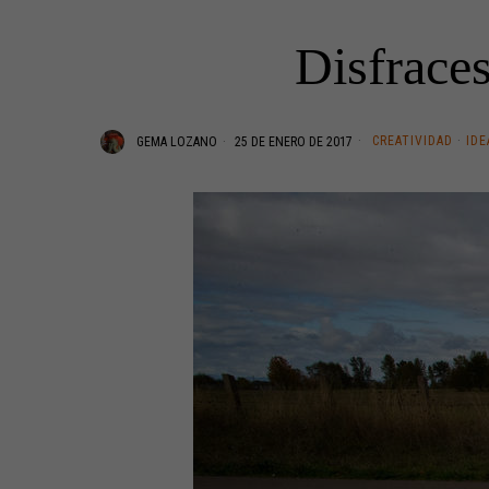
Disfraces
CREATIVIDAD
·
IDE
GEMA LOZANO
25 DE ENERO DE 2017