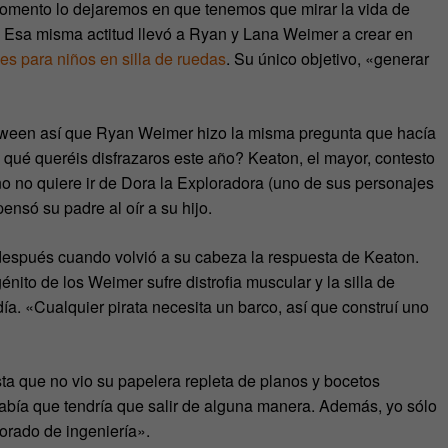
e momento lo dejaremos en que tenemos que mirar la vida de
. Esa misma actitud llevó a Ryan y Lana Weimer a crear en
es para niños en silla de ruedas
. Su único objetivo, «generar
ween así que Ryan Weimer hizo la misma pregunta que hacía
e qué queréis disfrazaros este año? Keaton, el mayor, contesto
ño no quiere ir de Dora la Exploradora (uno de sus personajes
nsó su padre al oír a su hijo.
espués cuando volvió a su cabeza la respuesta de Keaton.
nito de los Weimer sufre distrofia muscular y la silla de
ía. «Cualquier pirata necesita un barco, así que construí uno
ta que no vio su papelera repleta de planos y bocetos
abía que tendría que salir de alguna manera. Además, yo sólo
torado de ingeniería».