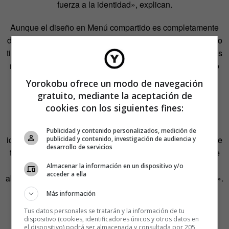
fuerza a la identidad», explican.
Aunque el diseño en Menú compartido es completamente
digital, a base de vectores y estampación digital, el proceso
tiene mucho de artesanal. «Al recibir las telas nos ponemos
manos a la obra a cortar, coser, rellenar y empaquetar uno
por uno. Lo mismo en los artículos de papelería: nos
Yorokobu ofrece un modo de navegación
encargamos de encuadernar y preparar cada una de las
gratuito, mediante la aceptación de
libretas», detallan.
cookies con los siguientes fines:
De la belleza de la vejez, Menú compartido ha hecho su
Publicidad y contenido personalizados, medición de
identidad de marca. Sus creadoras cuentan con orgullo que
publicidad y contenido, investigación de audiencia y
desarrollo de servicios
todos aquellos que se hacen con una de estas abuelas se
llevan una parte de ellas mismas, que «no es sólo una
Almacenar la información en un dispositivo y/o
acceder a ella
abuelita entrañable con cara de que va al casino en Miami».
Más información
Tus datos personales se tratarán y la información de tu
dispositivo (cookies, identificadores únicos y otros datos en
el dispositivo) podrá ser almacenada y consultada por 205