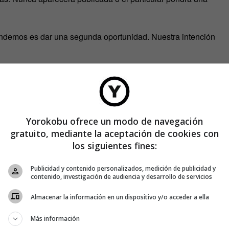
endemos es dar una segunda oportunidad. Nuestra intención
va se considera a sí misma un “movimiento social” y, por lo
tuitos.
n?
Yorokobu ofrece un modo de navegación
gratuito, mediante la aceptación de cookies con
ir sujetas a condiciones
los siguientes fines:
a a un número limitado de unidades
ncias”
Publicidad y contenido personalizados, medición de publicidad y
eferirse a “Rebajas” con el objeto de provocar la sensación de
contenido, investigación de audiencia y desarrollo de servicios
Almacenar la información en un dispositivo y/o acceder a ella
Más información