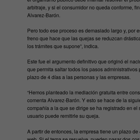
arbitraje, y si el consumidor no queda conforme, fin
Alvarez-Barón.
Pero todo ese proceso es demasiado largo y, por e
freno que hace que las quejas se reduzcan drásti
los trámites que supone”, indica.
Este fue el argumento definitivo que originó el n
que permita saltar todos los pasos administrativos p
plazo de 4 días a las personas y las empresas.
“Hemos planteado la mediación gratuita entre con
comenta Alvarez-Barón. Y esto se hace de la siguie
compañía a la que se dirige se ha registrado en el 
usuario puede remitirle su queja
.
A partir de entonces, la empresa tiene un plazo de 
web. Si el tema se resuelve, pueden pasar dos cos