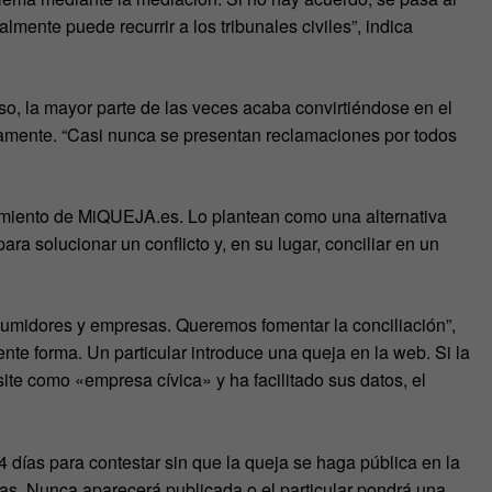
almente puede recurrir a los tribunales civiles”, indica
so, la mayor parte de las veces acaba convirtiéndose en el
camente. “Casi nunca se presentan reclamaciones por todos
acimiento de MiQUEJA.es. Lo plantean como una alternativa
ara solucionar un conflicto y, en su lugar, conciliar en un
sumidores y empresas. Queremos fomentar la conciliación”,
nte forma. Un particular introduce una queja en la web. Si la
site como «empresa cívica» y ha facilitado sus datos, el
4 días para contestar sin que la queja se haga pública en la
as. Nunca aparecerá publicada o el particular pondrá una