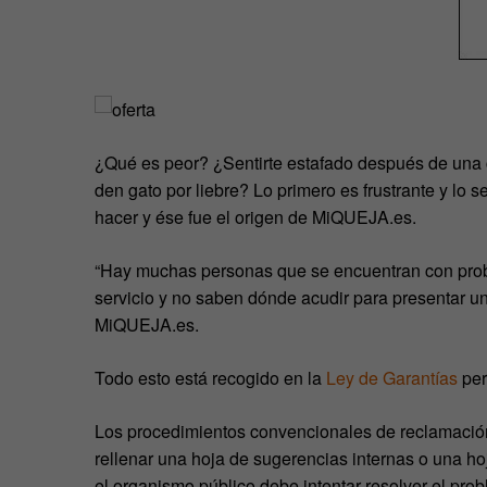
¿Qué es peor? ¿Sentirte estafado después de una c
den gato por liebre? Lo primero es frustrante y lo 
hacer y ése fue el origen de MiQUEJA.es.
“Hay muchas personas que se encuentran con prob
servicio y no saben dónde acudir para presentar u
MiQUEJA.es.
Todo esto está recogido en la
Ley de Garantías
per
Los procedimientos convencionales de reclamación
rellenar una hoja de sugerencias internas o una hoj
el organismo público debe intentar resolver el pro