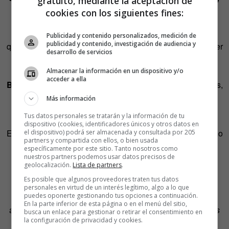
gratuito, mediante la aceptación de
se recupera con otro)
cookies con los siguientes fines:
Después de una lesión cerebral grave podemos olvidar
Publicidad y contenido personalizados, medición de
publicidad y contenido, investigación de audiencia y
quiénes somos o quiénes son los demás, y sin embargo ser
desarrollo de servicios
perfectamente normales en todo lo demás. Es lo que le
pasa, por ejemplo, a
Matt Damon
encarnando a
Jason
Almacenar la información en un dispositivo y/o
acceder a ella
Bourne
. No sabe quién es, no sabe quién maneja los hilos,
pero, instintivamente, domina las artes marciales y otros
Más información
requisitos inherentes a su condición de superagente.
Tus datos personales se tratarán y la información de tu
dispositivo (cookies, identificadores únicos y otros datos en
En realidad, esto no es así. Si una lesión es tan grave como
el dispositivo) podrá ser almacenada y consultada por 205
partners y compartida con ellos, o bien usada
para olvidar la propia identidad,
probablemente ello
específicamente por este sitio. Tanto nosotros como
nuestros partners podemos usar datos precisos de
acarreará otros déficits y discapacidades mentales
,
geolocalización.
Lista de partners
.
incluidos problemas para adquirir nueva información y
Es posible que algunos proveedores traten tus datos
mantener la atención. Tampoco es cierto que otra lesión
personales en virtud de un interés legítimo, algo a lo que
puedes oponerte gestionando tus opciones a continuación.
permita recuperarnos de la lesión anterior. Tal y como
En la parte inferior de esta página o en el menú del sitio,
abunda en ello
Christian Jarret
en su libro
Grandes mitos
busca un enlace para gestionar o retirar el consentimiento en
la configuración de privacidad y cookies.
del cerebro
: