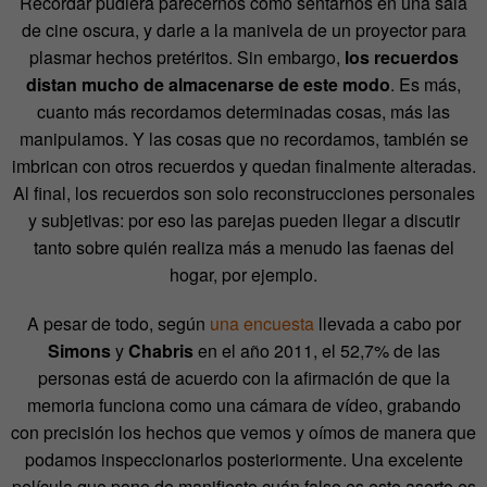
Recordar pudiera parecernos como sentarnos en una sala
de cine oscura, y darle a la manivela de un proyector para
plasmar hechos pretéritos. Sin embargo,
los recuerdos
distan mucho de almacenarse de este modo
. Es más,
cuanto más recordamos determinadas cosas, más las
manipulamos. Y las cosas que no recordamos, también se
imbrican con otros recuerdos y quedan finalmente alteradas.
Al final, los recuerdos son solo reconstrucciones personales
y subjetivas: por eso las parejas pueden llegar a discutir
tanto sobre quién realiza más a menudo las faenas del
hogar, por ejemplo.
A pesar de todo, según
una encuesta
llevada a cabo por
Simons
y
Chabris
en el año 2011, el 52,7% de las
personas está de acuerdo con la afirmación de que la
memoria funciona como una cámara de vídeo, grabando
con precisión los hechos que vemos y oímos de manera que
podamos inspeccionarlos posteriormente. Una excelente
película que pone de manifiesto cuán falso es este aserto es