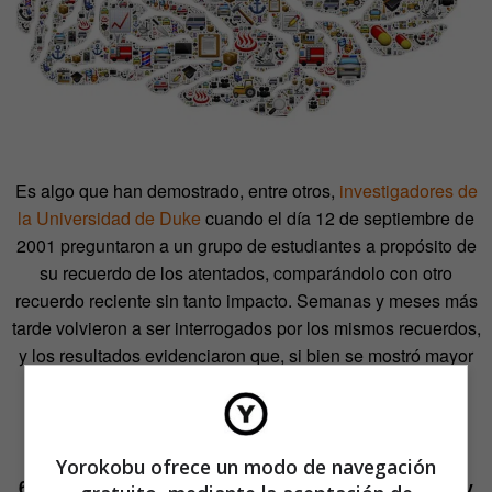
Es algo que han demostrado, entre otros,
investigadores de
la Universidad de Duke
cuando el día 12 de septiembre de
2001 preguntaron a un grupo de estudiantes a propósito de
su recuerdo de los atentados, comparándolo con otro
recuerdo reciente sin tanto impacto. Semanas y meses más
tarde volvieron a ser interrogados por los mismos recuerdos,
y los resultados evidenciaron que, si bien se mostró mayor
seguridad respecto a los recuerdos del 11-S,
se habían
olvidado de tantos detalles como en el recuerdo
cotidiano
.
Yorokobu ofrece un modo de navegación
6. La amnesia se produce con un golpe en la cabeza (y