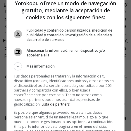
Yorokobu ofrece un modo de navegación
¿Y en España eso funciona?
Claro. Aquí tenemos un muy
gratuito, mediante la aceptación de
buen ejemplo, el de ‘
El Cosmonauta
‘, un largometraje que
cookies con los siguientes fines:
se está llevando a cabo gracias a una pequeña aportación
captada vía crowdfunding. Y tenemos una versión local de
Publicidad y contenido personalizados, medición de
‘Kickstarter’, pero con un nombre algo más fino:
Lánzanos
.
publicidad y contenido, investigación de audiencia y
desarrollo de servicios
Funciona de forma sencilla: te das de alta y pasas a ‘la caja’,
de donde salen sólo los proyectos con más votos recibidos
Almacenar la información en un dispositivo y/o
para intentar recibir la financiación solicitada en un número
acceder a ella
concreto de días.
Más información
¿Y qué gana quien te apoya?
Eso lo decides tú: según la
Tus datos personales se tratarán y la información de tu
dispositivo (cookies, identificadores únicos y otros datos en
cantidad que te donen puedes fijar una compensación.
el dispositivo) podrá ser almacenada y consultada por 205
partners y compartida con ellos, o bien usada
específicamente por este sitio. Tanto nosotros como
También hay proyectos de crowdfunding sectoriales. Por
nuestros partners podemos usar datos precisos de
ejemplo
12designer
reúne a creativos y diseñadores para
geolocalización.
Lista de partners
.
poner al alcance de cualquiera su talento a bajo coste:
Es posible que algunos proveedores traten tus datos
personales en virtud de un interés legítimo, algo a lo que
logotipos, eslóganes, imágenes corporativas… la empresa
puedes oponerte gestionando tus opciones a continuación.
pone el precio y un grupo de profesionales responde. O
En la parte inferior de esta página o en el menú del sitio,