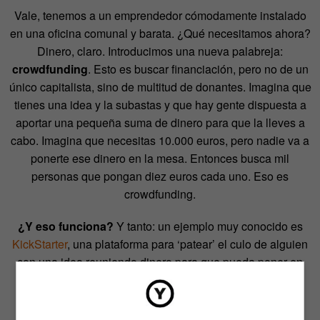
Vale, tenemos a un emprendedor cómodamente instalado
en una oficina comunal y barata. ¿Qué necesitamos ahora?
Dinero, claro. Introducimos una nueva palabreja:
crowdfunding
. Esto es buscar financiación, pero no de un
único capitalista, sino de multitud de donantes. Imagina que
tienes una idea y la subastas y que hay gente dispuesta a
aportar una pequeña suma de dinero para que la lleves a
cabo. Imagina que necesitas 10.000 euros, pero nadie va a
ponerte ese dinero en la mesa. Entonces busca mil
personas que pongan diez euros cada uno. Eso es
crowdfunding.
¿Y eso funciona?
Y tanto: un ejemplo muy conocido es
KickStarter
, una plataforma para ‘patear’ el culo de alguien
con una idea reuniendo dinero para que pueda poner en
marcha su proyecto. Aceptan cualquier tipo de proyecto
siempre y cuando sea innovador.