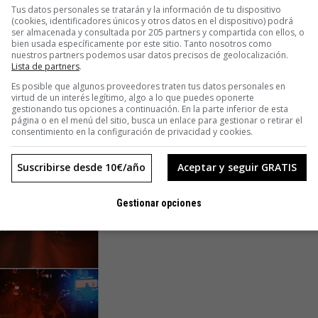
isamente a pagar por ver esa película.
Tus datos personales se tratarán y la información de tu dispositivo
(cookies, identificadores únicos y otros datos en el dispositivo) podrá
ser almacenada y consultada por 205 partners y compartida con ellos, o
de profesionales del cine quieren dotar a sus obras de un
bien usada específicamente por este sitio. Tanto nosotros como
nuestros partners podemos usar datos precisos de geolocalización.
vender su película en el extranjero. Pero aún estamos a
Lista de partners
.
rimer lugar, y de nuestros vecinos europeos, en segundo.
Es posible que algunos proveedores traten tus datos personales en
o que sea cuestión de tiempo que esta situación vaya
virtud de un interés legítimo, algo a lo que puedes oponerte
gestionando tus opciones a continuación. En la parte inferior de esta
ol.
página o en el menú del sitio, busca un enlace para gestionar o retirar el
consentimiento en la configuración de privacidad y cookies.
Suscribirse desde 10€/año
Aceptar y seguir GRATIS
Gestionar opciones