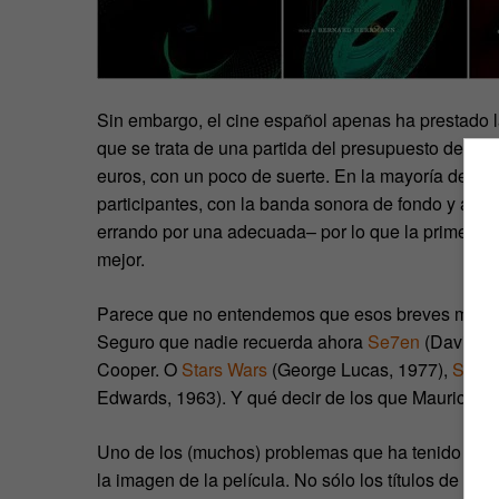
Sin embargo, el cine español apenas ha prestado la
que se trata de una partida del presupuesto de un
euros, con un poco de suerte. En la mayoría de pe
participantes, con la banda sonora de fondo y a lo
errando por una adecuada– por lo que la primera e
mejor.
Parece que no entendemos que esos breves minutos
Seguro que nadie recuerda ahora
Se7en
(David Fi
Cooper. O
Stars Wars
(George Lucas, 1977),
Supe
Edwards, 1963). Y qué decir de los que Maurice Bi
Uno de los (muchos) problemas que ha tenido el ci
la imagen de la película. No sólo los títulos de cré