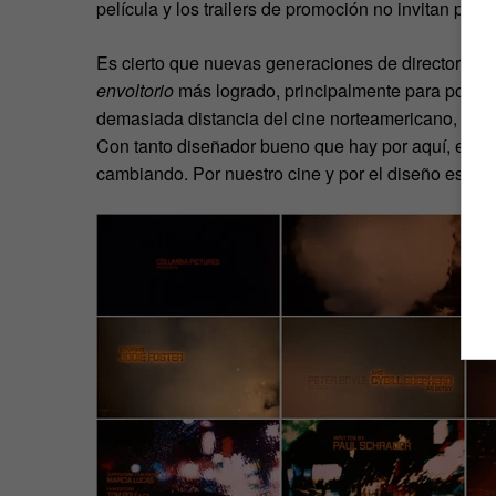
película y los trailers de promoción no invitan prec
Es cierto que nuevas generaciones de directores y 
envoltorio
más logrado, principalmente para poder 
demasiada distancia del cine norteamericano, en p
Con tanto diseñador bueno que hay por aquí, esper
cambiando. Por nuestro cine y por el diseño españ