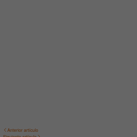
Anterior artículo
Navegación
Siguiente artículo