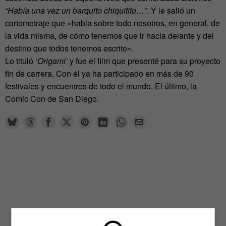
“Había una vez un barquito chiquitito…”
. Y le salió un
cortometraje que «habla sobre todo nosotros, en general, de
la vida misma, de cómo tenemos que ir hacia delante y del
destino que todos tenemos escrito».
Lo tituló
‘Origami’
y fue el film que presenté para su proyecto
fin de carrera. Con él ya ha participado en más de 90
festivales y encuentros de todo el mundo. El último, la
Comic Con de San Diego.