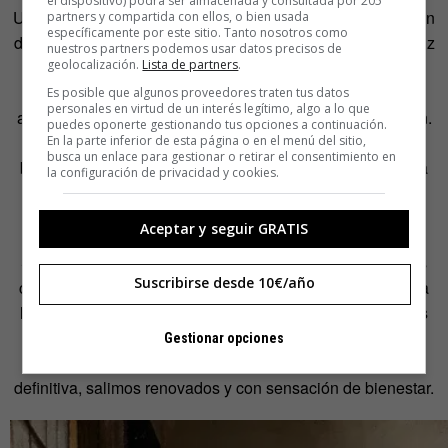
el dispositivo) podrá ser almacenada y consultada por 205
Una vez que ya has captado lo que pasa, busca la emoción
partners y compartida con ellos, o bien usada
específicamente por este sitio. Tanto nosotros como
del cuadro en sus elementos inmateriales (sobre todo la luz
nuestros partners podemos usar datos precisos de
geolocalización.
Lista de partners
.
y el color). Los artistas tratarán de manipular nuestras
emociones con ellos. Un paisaje brillante nos transmitirá
Es posible que algunos proveedores traten tus datos
personales en virtud de un interés legítimo, algo a lo que
alegría, una habitación en penumbra inspira introspección.
puedes oponerte gestionando tus opciones a continuación.
El pintor puede que quiera darte un subidón de energía a
En la parte inferior de esta página o en el menú del sitio,
busca un enlace para gestionar o retirar el consentimiento en
base de rojos y amarillos o que trate de conmoverte hasta
la configuración de privacidad y cookies.
las lágrimas cubriendo de azul la escena.
Aceptar y seguir GRATIS
No hace falta saber de arte o historia para hacer esto.
Simplemente hay que conectar con emociones que todos
Suscribirse desde 10€/año
conocemos. Por eso ver cuadros es tan terapéutico: libera
las alegrías, tristezas, esperanzas y dolores que llevamos
dentro. Generamos dopamina, nos emocionamos,
Gestionar opciones
desahogamos rabias bloqueadas, empatizamos… En
definitiva, salimos renovados y con sensación de bienestar.