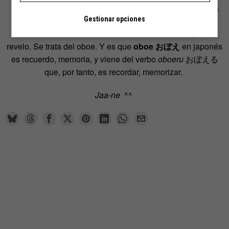
anteriores. Digo melódicamente porque hace referencia a
un instrumento de la familia de viento madera que suele
Gestionar opciones
confundirse con el clarinete. Si no has caído aún, te lo
revelo. Se trata del oboe. Y es que
oboe
おぼえ
en japonés
es recuerdo, memoria, y viene del verbo
oboeru
おぼえる
que, por tanto, es recordar, memorizar.
Jaa-ne
^^