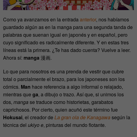
Como ya avanzamos en la entrada
anterior
, nos habíamos
guardado algún as en la manga para una segunda tanda de
palabras que suenan igual en japonés y en español, pero
cuyo significado es radicalmente diferente. Y en estas tres
líneas está la primera. ¿Te has dado cuenta? Vuelve a leer.
Ahora sí:
manga
漫画
.
Lo que para nosotros es una prenda de vestir que cubre
total o parcialmente el brazo, para los japoneses son los
cómics.
Man
hace referencia a algo informal o relajado,
mientras que
ga
, a dibujo o trazo. Así que, si unimos los
dos,
manga
se traduce como historietas, garabatos
caprichosos. Por cierto, quien acuñó este término fue
Hokusai
, el creador de
La gran ola de Kanagawa
según la
técnica del
ukiyo e
, pinturas del mundo flotante.