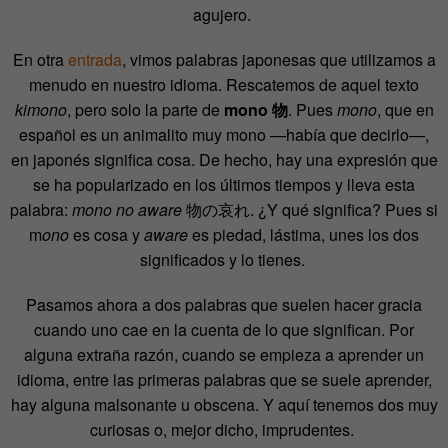
agujero.
En otra
entrada
, vimos palabras japonesas que utilizamos a
menudo en nuestro idioma. Rescatemos de aquel texto
kimono
, pero solo la parte de
mono
物
. Pues
mono
, que en
español es un animalito muy mono —había que decirlo—,
en japonés significa cosa. De hecho, hay una expresión que
se ha popularizado en los últimos tiempos y lleva esta
palabra:
mono no aware
物の哀れ
. ¿Y qué significa? Pues si
m
ono
es cosa y
aware
es piedad, lástima, unes los dos
significados y lo tienes.
Pasamos ahora a dos palabras que suelen hacer gracia
cuando uno cae en la cuenta de lo que significan. Por
alguna extraña razón, cuando se empieza a aprender un
idioma, entre las primeras palabras que se suele aprender,
hay alguna malsonante u obscena. Y aquí tenemos dos muy
curiosas o, mejor dicho, imprudentes.