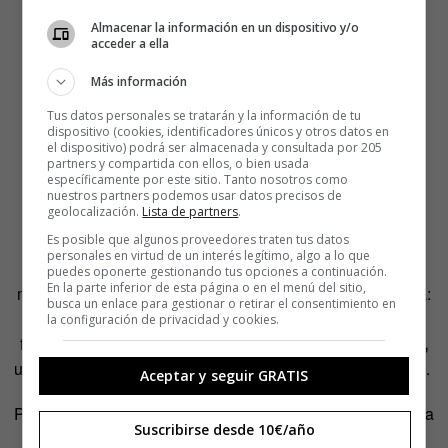
Almacenar la información en un dispositivo y/o
acceder a ella
Más información
Tus datos personales se tratarán y la información de tu
dispositivo (cookies, identificadores únicos y otros datos en
el dispositivo) podrá ser almacenada y consultada por 205
partners y compartida con ellos, o bien usada
específicamente por este sitio. Tanto nosotros como
nuestros partners podemos usar datos precisos de
geolocalización.
Lista de partners
.
Chinchín
, nuestra onomatopeya por excelencia para
Es posible que algunos proveedores traten tus datos
brindar, en japonés hace alusión al órgano reproductor
personales en virtud de un interés legítimo, algo a lo que
masculino. Así que, si estás con japos y quieres brindar,
puedes oponerte gestionando tus opciones a continuación.
En la parte inferior de esta página o en el menú del sitio,
mejor recurrir a
salud
o simplemente hacerlo en su idioma:
busca un enlace para gestionar o retirar el consentimiento en
kanpai
. Y, por el contrario, también existe un término que,
la configuración de privacidad y cookies.
fonéticamente, suena igual a uno nuestro:
m
anko
まんこ
,
un coloquialismo para referirse al órgano genital femenino.
Aceptar y seguir GRATIS
Para terminar con esta tanda —porque aún hay más—, una
Suscribirse desde 10€/año
palabra que melódicamente suena mucho mejor que las