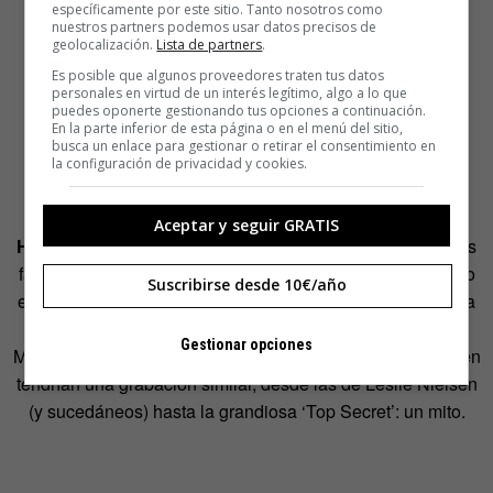
específicamente por este sitio. Tanto nosotros como
nuestros partners podemos usar datos precisos de
geolocalización.
Lista de partners
.
Es posible que algunos proveedores traten tus datos
personales en virtud de un interés legítimo, algo a lo que
puedes oponerte gestionando tus opciones a continuación.
En la parte inferior de esta página o en el menú del sitio,
busca un enlace para gestionar o retirar el consentimiento en
la configuración de privacidad y cookies.
Aceptar y seguir GRATIS
Humor absurdo
. El rollo posmoderno que tanto gusta. Los
fans de este humor deben mucho a los Monty Python, pero
Suscribirse desde 10€/año
en España hemos tenido también sus versiones. De más a
menos inteligentes estarían Chiquito de la Calzada,
Gestionar opciones
Muchachada Nui y otro maestro, Gila. Las películas también
tendrían una grabación similar, desde las de Leslie Nielsen
(y sucedáneos) hasta la grandiosa ‘Top Secret’: un mito.