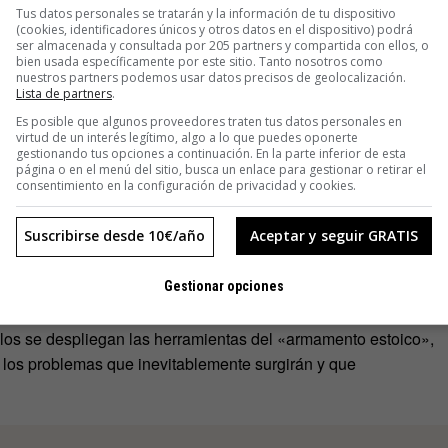
Tus datos personales se tratarán y la información de tu dispositivo
(cookies, identificadores únicos y otros datos en el dispositivo) podrá
ser almacenada y consultada por 205 partners y compartida con ellos, o
bien usada específicamente por este sitio. Tanto nosotros como
ue es el estoicismo
nuestros partners podemos usar datos precisos de geolocalización.
Lista de partners
.
Es posible que algunos proveedores traten tus datos personales en
se un mapa general de lo que es el estoicismo. El objetivo
virtud de un interés legítimo, algo a lo que puedes oponerte
gestionando tus opciones a continuación. En la parte inferior de esta
ía, nuestra mejor versión. La ruta para conseguirlo es la
página o en el menú del sitio, busca un enlace para gestionar o retirar el
consentimiento en la configuración de privacidad y cookies.
ía o «carencia de emociones», pero que en realidad se
ra, el miedo, la ansiedad o la pena, a las que los estoicos
Suscribirse desde 10€/año
Aceptar y seguir GRATIS
la salud permanente del ánimo.
cismo es la dicotomía del control: distinguir lo que depende
Gestionar opciones
ebemos tratarlo con
areté
(virtud). Consta de cuatro principios:
 ellos se despliegan las herramientas del «armamento estoico»,
 los problemas que inevitablemente surgirán y que