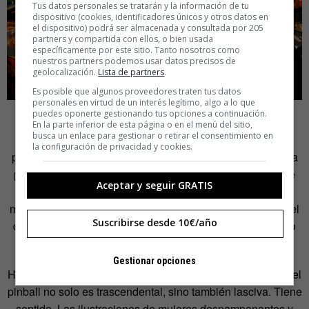
Tus datos personales se tratarán y la información de tu
dispositivo (cookies, identificadores únicos y otros datos en
el dispositivo) podrá ser almacenada y consultada por 205
partners y compartida con ellos, o bien usada
específicamente por este sitio. Tanto nosotros como
nuestros partners podemos usar datos precisos de
geolocalización.
Lista de partners
.
Es posible que algunos proveedores traten tus datos
personales en virtud de un interés legítimo, algo a lo que
puedes oponerte gestionando tus opciones a continuación.
Otros jugadores, en cambio, sí lograron comprender el
En la parte inferior de esta página o en el menú del sitio,
busca un enlace para gestionar o retirar el consentimiento en
lenguaje de la máquina, siguieron jugando con ella y
la configuración de privacidad y cookies.
puntuaron cada vez más alto, como si el tiempo se hubiera
parado en los ochenta. Como sucede con otros juegos de
Aceptar y seguir GRATIS
pureza extrema,
como el
Tetris
, los plusmarquistas
mundiales alcanzan un estado ‘zen’ de concentración en el
Suscribirse desde 10€/año
que solo están ellos y la máquina. No piensan más rápido
que el resto. Sencillamente, no necesitan pensar.
Gestionar opciones
Hay quien va más allá y dice que la relación del jugador y el
pinball no solo es trascendental, sino también lasciva. Tiene
sentido. Las ilustraciones de mujeres despampanantes y