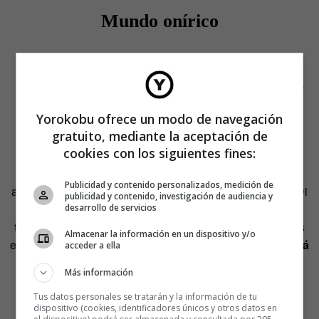
Mundo onírico
El mundo de los sueños se aprecia en el plano de
Origen
con
Estudio de la cabeza de George Dyer
de Bacon que
Yorokobu ofrece un modo de navegación
mira Marion Cotillard.
gratuito, mediante la aceptación de
cookies con los siguientes fines:
Dyer era el amante drogadicto y depresivo de Bacon; el
pintor estaba obsesionado con él. Por esto algunos
Publicidad y contenido personalizados, medición de
analistas apuntan a que el plano sugiere la obsesión de Di
publicidad y contenido, investigación de audiencia y
Caprio por Marion Cotillard, la esposa muerta. La teoría
desarrollo de servicios
tiene su encanto. Pero Nolan apunta al espectáculo, a los
Almacenar la información en un dispositivo y/o
espectadores, y lo evidente es que
la cabeza de Dyer está
acceder a ella
desgarrada, incompleta… Alude a la naturaleza
Más información
imprecisa e inacabada de los sueños.
Tus datos personales se tratarán y la información de tu
dispositivo (cookies, identificadores únicos y otros datos en
Lujuria