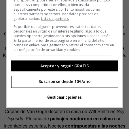
el dispositivo) podrá ser almacenada y consultada por 205
partners y compartida con ellos, o bien usada
específicamente por este sitio. Tanto nosotros como
nuestros partners podemos usar datos precisos de
geolocalización.
Lista de partners
.
La mayoría de las pinturas en
Eyes Wide shut
son obra de
Es posible que algunos proveedores traten tus datos
personales en virtud de un interés legítimo, algo a lo que
Christiane Kubrick, la esposa del director de cine. Así es en
puedes oponerte gestionando tus opciones a continuación.
el pasillo que atraviesa el matrimonio Cruise y Kidman
En la parte inferior de esta página o en el menú del sitio,
busca un enlace para gestionar o retirar el consentimiento en
(ficticio y real entonces). Los profundos rojos de Christiane
la configuración de privacidad y cookies.
K. pintan manzanas en las que uno quisiera hincar el diente.
Naturalezas muertas que por su colorido sugieren
Aceptar y seguir GRATIS
sensualidad.
Caer y morir en el placer.
Suscribirse desde 10€/año
Un mundo en orden
Gestionar opciones
Copias de Van Gogh decoran la casa de Will Smith en
Soy
leyenda
. Pinturas de
paisajes nocturnos en calma
con
incontables estrellas. Noches
contrapuestas a las noches