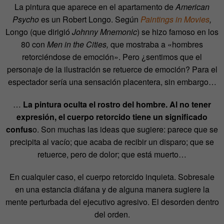
La pintura que aparece en el apartamento de
American
Psycho
es un Robert Longo. Según
Paintings in Movies
,
Longo (que dirigió
Johnny Mnemonic
) se hizo famoso en los
80 con
Men in the Cities,
que mostraba a «hombres
retorciéndose de emoción». Pero ¿sentimos que el
personaje de la ilustración se retuerce de emoción? Para el
espectador sería una sensación placentera, sin embargo…
…
La pintura oculta el rostro del hombre. Al no tener
expresión, el cuerpo retorcido tiene un significado
confus
o. Son muchas las ideas que sugiere: parece que se
precipita al vacío; que acaba de recibir un disparo; que se
retuerce, pero de dolor; que está muerto…
En cualquier caso, el cuerpo retorcido inquieta. Sobresale
en una estancia diáfana y de alguna manera sugiere la
mente perturbada del ejecutivo agresivo. El desorden dentro
del orden.