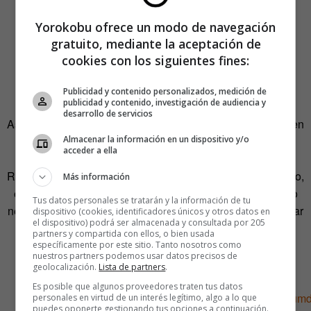
Yorokobu ofrece un modo de navegación
gratuito, mediante la aceptación de
cookies con los siguientes fines:
Publicidad y contenido personalizados, medición de
publicidad y contenido, investigación de audiencia y
desarrollo de servicios
Asociar el plano aberrante con el villano se ha convertido en
Almacenar la información en un dispositivo y/o
un tópico que hay que saber llevar. En el vídeo hay otros
acceder a ella
ejemplos: Philip Seymour Hoffman, en
La duda
; Alan
Rickman, en la
Jungla de cristal (Die Hard)
y César Romero,
Más información
en la serie
Batman.
Rickman va armado pero el villano no
Tus datos personales se tratarán y la información de tu
necesita más que una sonrisa y la cámara torcida para crear
dispositivo (cookies, identificadores únicos y otros datos en
el dispositivo) podrá ser almacenada y consultada por 205
inquietud.
partners y compartida con ellos, o bien usada
específicamente por este sitio. Tanto nosotros como
nuestros partners podemos usar datos precisos de
Desolación
geolocalización.
Lista de partners
.
Es posible que algunos proveedores traten tus datos
personales en virtud de un interés legítimo, algo a lo que
puedes oponerte gestionando tus opciones a continuación.