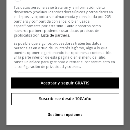
mundo», comenta Bernat Sanromà.
Tus datos personales se tratarán y la información de tu
dispositivo (cookies, identificadores únicos y otros datos en
el dispositivo) podrá ser almacenada y consultada por 205
partners y compartida con ellos, o bien usada
específicamente por este sitio. Tanto nosotros como
nuestros partners podemos usar datos precisos de
geolocalización.
Lista de partners
.
Es posible que algunos proveedores traten tus datos
personales en virtud de un interés legítimo, algo a lo que
puedes oponerte gestionando tus opciones a continuación.
En la parte inferior de esta página o en el menú del sitio,
busca un enlace para gestionar o retirar el consentimiento en
la configuración de privacidad y cookies.
Aceptar y seguir GRATIS
Suscribirse desde 10€/año
Gestionar opciones